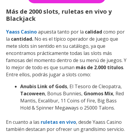
Más de 2000 slots, ruletas en vivo y
Blackjack
Yaass Casino
apuesta tanto por la
calidad
como por
la
cantidad.
No es el típico operador de juego que
mete slots sin sentido en su catálogo, ya que
encontramos prácticamente todas las slots más
famosas del momento dentro de su menú de juegos. Y
lo mejor de todo es que suman
más de 2.000 títulos
.
Entre ellos, podrás jugar a slots como:
Anubis Link of Gods
, El Tesoro de Cleopatra,
Tacoween
, Bonus Bunnies,
Gnomos Mix
, Red
Mantis, Excalibur, 11 Coins of Fire, Big Bass
Hold & Spinner Megaways o 25000 Talons.
En cuanto a las
ruletas en vivo
, desde Yaass Casino
también destacan por ofrecer un grandísimo servicio.