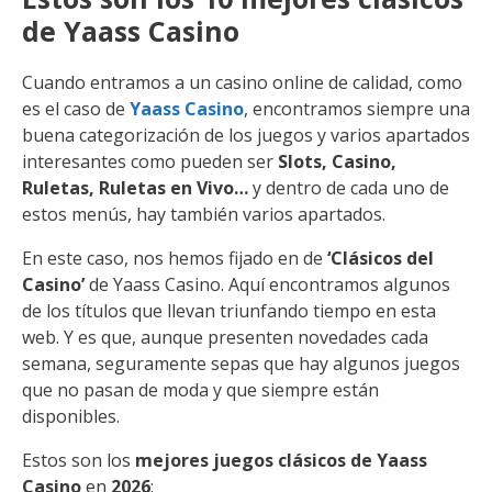
de Yaass Casino
Cuando entramos a un casino online de calidad, como
es el caso de
Yaass Casino
, encontramos siempre una
buena categorización de los juegos y varios apartados
interesantes como pueden ser
Slots, Casino,
Ruletas, Ruletas en Vivo…
y dentro de cada uno de
estos menús, hay también varios apartados.
En este caso, nos hemos fijado en de
‘Clásicos del
Casino’
de Yaass Casino. Aquí encontramos algunos
de los títulos que llevan triunfando tiempo en esta
web. Y es que, aunque presenten novedades cada
semana, seguramente sepas que hay algunos juegos
que no pasan de moda y que siempre están
disponibles.
Estos son los
mejores juegos clásicos de Yaass
Casino
en
2026
: