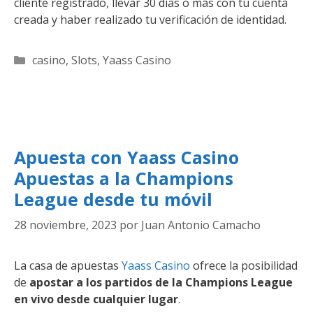
cliente registrado, llevar 30 días o más con tu cuenta
creada y haber realizado tu verificación de identidad.
Categorías
casino
,
Slots
,
Yaass Casino
Apuesta con Yaass Casino
Apuestas a la Champions
League desde tu móvil
28 noviembre, 2023
por
Juan Antonio Camacho
La casa de apuestas
Yaass Casino
ofrece la posibilidad
de
apostar a los partidos de la Champions League
en vivo desde cualquier lugar
.