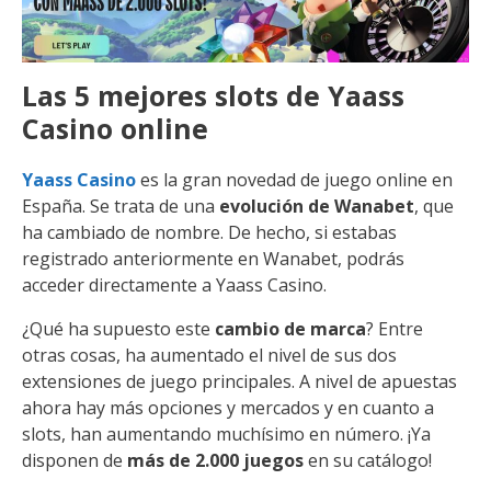
Las 5 mejores slots de Yaass
Casino online
Yaass Casino
es la gran novedad de juego online en
España. Se trata de una
evolución de Wanabet
, que
ha cambiado de nombre. De hecho, si estabas
registrado anteriormente en Wanabet, podrás
acceder directamente a Yaass Casino.
¿Qué ha supuesto este
cambio de marca
? Entre
otras cosas, ha aumentado el nivel de sus dos
extensiones de juego principales. A nivel de apuestas
ahora hay más opciones y mercados y en cuanto a
slots, han aumentando muchísimo en número. ¡Ya
disponen de
más de 2.000 juegos
en su catálogo!