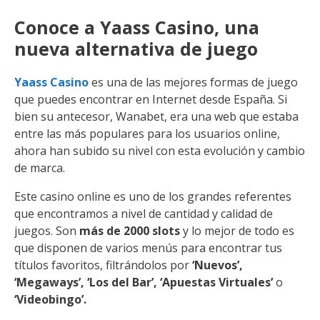
Conoce a Yaass Casino, una
nueva alternativa de juego
Yaass Casino
es una de las mejores formas de juego
que puedes encontrar en Internet desde España. Si
bien su antecesor, Wanabet, era una web que estaba
entre las más populares para los usuarios online,
ahora han subido su nivel con esta evolución y cambio
de marca.
Este casino online es uno de los grandes referentes
que encontramos a nivel de cantidad y calidad de
juegos. Son
más de 2000 slots
y lo mejor de todo es
que disponen de varios menús para encontrar tus
títulos favoritos, filtrándolos por
‘Nuevos’,
‘Megaways’, ‘Los del Bar’, ‘Apuestas Virtuales’
o
‘Videobingo’.