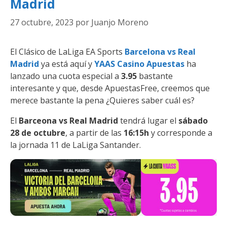
Madrid
27 octubre, 2023
por
Juanjo Moreno
El Clásico de LaLiga EA Sports
Barcelona vs Real
Madrid
ya está aquí y
YAAS Casino Apuestas
ha
lanzado una cuota especial a
3.95
bastante
interesante y que, desde ApuestasFree, creemos que
merece bastante la pena ¿Quieres saber cuál es?
El
Barceona vs Real Madrid
tendrá lugar el
sábado
28 de octubre
, a partir de las
16:15h
y corresponde a
la jornada 11 de LaLiga Santander.