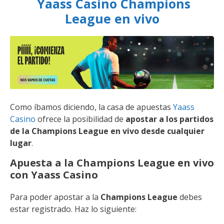
Yaass Casino Champions
League en vivo
Como íbamos diciendo, la casa de apuestas
Yaass
Casino
ofrece la posibilidad de
apostar a los partidos
de la Champions League en vivo desde cualquier
lugar
.
Apuesta a la Champions League en vivo
con Yaass Casino
Para poder apostar a la
Champions League
debes
estar registrado. Haz lo siguiente: