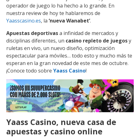
operador de juego lo ha hecho a lo grande. En
nuestra review de hoy te hablaremos de
Yaasscasino.es
, la
‘nueva Wanabet’
.
Apuestas deportivas
a infinidad de mercados y
disciplinas diferentes, un
casino repleto de juegos
y
ruletas en vivo, un nuevo diseño, optimización
espectacular para móviles… todo esto y mucho más te
esperan en la gran novedad de este mes de octubre.
¡Conoce todo sobre
Yaass Casino
!
Yaass Casino, nueva casa de
apuestas y casino online