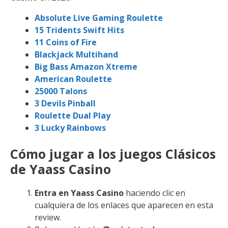
Absolute Live Gaming Roulette
15 Tridents Swift Hits
11 Coins of Fire
Blackjack Multihand
Big Bass Amazon Xtreme
American Roulette
25000 Talons
3 Devils Pinball
Roulette Dual Play
3 Lucky Rainbows
Cómo jugar a los juegos Clásicos
de Yaass Casino
Entra en Yaass Casino
haciendo clic en
cualquiera de los enlaces que aparecen en esta
review.