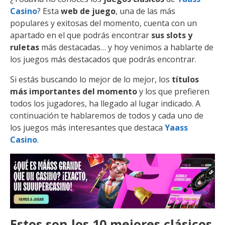
Casino
? Esta
web de juego
, una de las más
populares y exitosas del momento, cuenta con un
apartado en el que podrás encontrar
sus slots y
ruletas
más destacadas… y hoy venimos a hablarte de
los juegos más destacados que podrás encontrar.
Si estás buscando lo mejor de lo mejor, los
títulos
más importantes del momento
y los que prefieren
todos los jugadores, ha llegado al lugar indicado. A
continuación te hablaremos de todos y cada uno de
los juegos más interesantes que destaca
Yaass
Casino
.
Estos son los 10 mejores clásicos