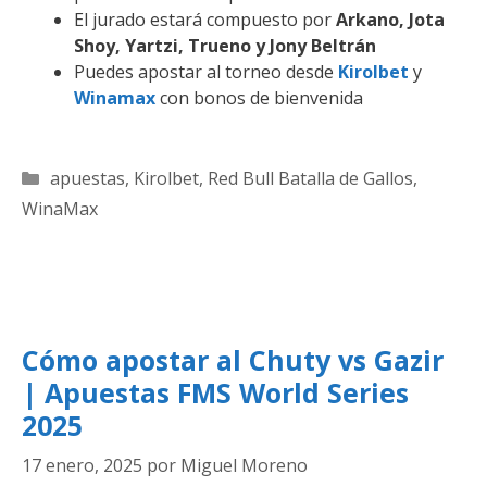
El jurado estará compuesto por
Arkano, Jota
Shoy, Yartzi, Trueno y Jony Beltrán
Puedes apostar al torneo desde
Kirolbet
y
Winamax
con bonos de bienvenida
Categorías
apuestas
,
Kirolbet
,
Red Bull Batalla de Gallos
,
WinaMax
Cómo apostar al Chuty vs Gazir
| Apuestas FMS World Series
2025
17 enero, 2025
por
Miguel Moreno