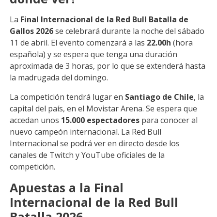
La
Final Internacional de la Red Bull Batalla de
Gallos 2026
se celebrará durante la noche del sábado
11 de abril. El evento comenzará a las
22.00h
(hora
española) y se espera que tenga una duración
aproximada de 3 horas, por lo que se extenderá hasta
la madrugada del domingo.
La competición tendrá lugar en
Santiago de Chile
, la
capital del país, en el Movistar Arena. Se espera que
accedan unos
15.000 espectadores
para conocer al
nuevo campeón internacional. La Red Bull
Internacional se podrá ver en directo desde los
canales de Twitch y YouTube oficiales de la
competición.
Apuestas a la Final
Internacional de la Red Bull
Batalla 2026