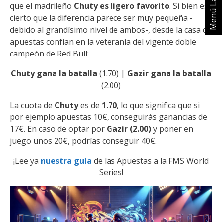
Menú Lateral
que el madrileño
Chuty es ligero favorito
. Si bien es
cierto que la diferencia parece ser muy pequeña -
debido al grandísimo nivel de ambos-, desde la casa de
apuestas confían en la veteranía del vigente doble
campeón de Red Bull:
Chuty gana la batalla
(1.70) |
Gazir gana la batalla
(2.00)
La cuota de
Chuty
es de
1.70
, lo que significa que si
por ejemplo apuestas 10€, conseguirás ganancias de
17€. En caso de optar por
Gazir (2.00)
y poner en
juego unos 20€, podrías conseguir 40€.
¡Lee ya
nuestra guía
de las Apuestas a la FMS World
Series!