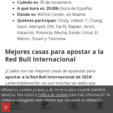
Cuándo es
: 30 de noviembre
.
A qué hora es
:
20.00h
(hora de España)
Dónde es
: WiZink Center, en Madrid
Quiénes participan
: Chuty, Vallest-T, Chang,
Gazir, AdonysX, EXE, Fat N, Rapder, Airon,
Katacrist, Potencia, Mecha, Éxodo Lirical, El
Menor, Stuart y Teorema.
Mejores casas para apostar a la
Red Bull Internacional
¿Cuáles son las mejores casas de apuestas para
apostar a la Red Bull Internacional de 2024
?
Lamentablemente, no son muchas las webs que
ofrecen la posibilidad de apostar a la Final
Utilizamos cookies propias y de terceros para mejorar nuestros
servicios. Vea nuestra
Política de cookies
para más información. Si
Internacional de la Red Bull, pero eso no significa que
continua navegando entendemos que consiente su utilización.
no se puedan hacer. Y es que hay dos casas en estos
Sí
momentos que sí ofrecen pronósticos y cuotas:
APUESTAS
CASINOS
POKER
APPS