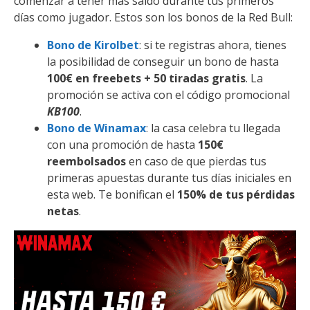
comenzar a tener más saldo durante tus primeros
días como jugador. Estos son los bonos de la Red Bull:
Bono de Kirolbet
: si te registras ahora, tienes
la posibilidad de conseguir un bono de hasta
100€ en freebets + 50 tiradas gratis
. La
promoción se activa con el código promocional
KB100
.
Bono de Winamax
: la casa celebra tu llegada
con una promoción de hasta
150€
reembolsados
en caso de que pierdas tus
primeras apuestas durante tus días iniciales en
esta web. Te bonifican el
150% de tus pérdidas
netas
.