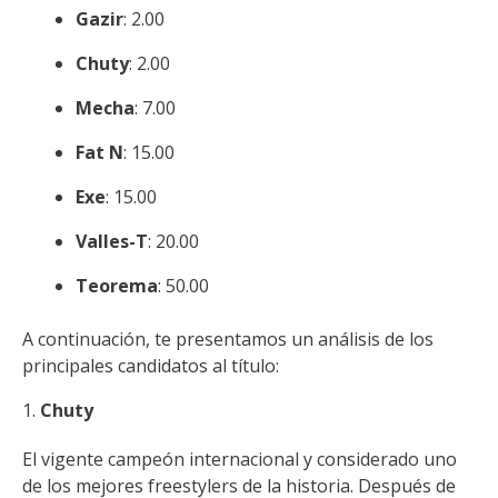
Gazir
: 2.00
Chuty
: 2.00
Mecha
: 7.00
Fat N
: 15.00
Exe
: 15.00
Valles-T
: 20.00
Teorema
: 50.00
A continuación, te presentamos un análisis de los
principales candidatos al título:
1.
Chuty
El vigente campeón internacional y considerado uno
de los mejores freestylers de la historia. Después de