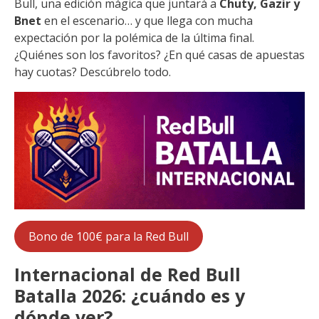
Bull, una edición mágica que juntará a
Chuty, Gazir y
Bnet
en el escenario… y que llega con mucha
expectación por la polémica de la última final.
¿Quiénes son los favoritos? ¿En qué casas de apuestas
hay cuotas? Descúbrelo todo.
Bono de 100€ para la Red Bull
Internacional de Red Bull
Batalla 2026: ¿cuándo es y
dónde ver?