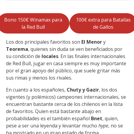
Bono 150€ Winamax para
100€ extra para Batallas
la Red Bull
de Gallos
Los dos principales favoritos son
El Menor
y
Teorema
, quienes sin duda se ven beneficiados por
su condición de
locales
. En las finales internacionales
de Red Bull, jugar en casa siempre es muy importante
por el gran apoyo del público, que suele gritar más
sus rimas y menos los rivales.
En cuanto a los españoles,
Chuty y Gazir
, los dos
vigentes (y polémicos) campeones internacionales, se
encuentran bastante cerca de los chilenos en la lista
de favoritos. Quien está bastante abajo en
probabilidades es el también español
Bnet
, quien,
pese a ser una leyenda y levantar mucho
hype
, no se
ha mostrado en un gran estado de forma