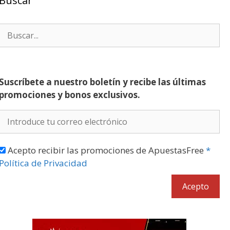
Buscar
Buscar:
Suscríbete a nuestro boletín y recibe las últimas
promociones y bonos exclusivos.
Acepto recibir las promociones de ApuestasFree
*
Política de Privacidad