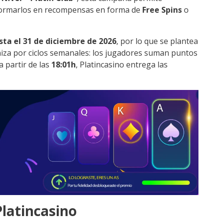
sformarlos en recompensas en forma de
Free Spins
o
sta el 31 de diciembre de 2026
, por lo que se plantea
iza por ciclos semanales: los jugadores suman puntos
a partir de las
18:01h
, Platincasino entrega las
Platincasino