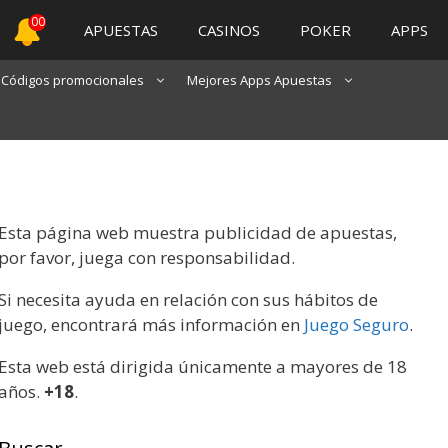
00
APUESTAS
CASINOS
POKER
APPS
Códigos promocionales
Mejores Apps Apuestas
Esta página web muestra publicidad de apuestas,
por favor, juega con responsabilidad.
Si necesita ayuda en relación con sus hábitos de
juego, encontrará más información en
Juego Seguro
.
Esta web está dirigida únicamente a mayores de 18
años.
+18
.