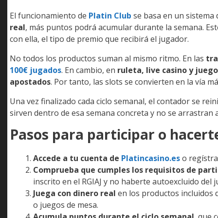
El funcionamiento de
Platin Club
se basa en un sistema 
real
, más puntos podrá acumular durante la semana. Est
con ella, el tipo de premio que recibirá el jugador.
No todos los productos suman al mismo ritmo. En las
tra
100€ jugados
. En cambio, en
ruleta, live casino y jue
apostados
. Por tanto, las slots se convierten en la vía 
Una vez finalizado cada ciclo semanal, el contador se rein
sirven dentro de esa semana concreta y no se arrastran a
Pasos para participar o hacert
Accede a tu cuenta de
Platincasino.es
o regístra
Comprueba que cumples los requisitos de parti
inscrito en el RGIAJ y no haberte autoexcluido del 
Juega con dinero real
en los productos incluidos d
o juegos de mesa.
Acumula puntos durante el ciclo semanal
, que 