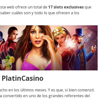
esta web ofrece un total de
17 slots exclusivas
que
 saber cuáles son y todo lo que ofrecen a los
e PlatinCasino
cho en los últimos meses. Y es que, si bien comenzó
ha convertido en uno de los grandes referentes del