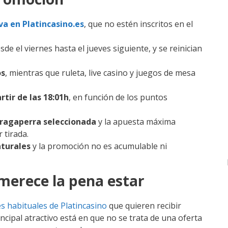
va en Platincasino.es
, que no estén inscritos en el
esde el viernes hasta el jueves siguiente, y se reinician
os
, mientras que ruleta, live casino y juegos de mesa
tir de las 18:01h
, en función de los puntos
 tragaperra seleccionada
y la apuesta máxima
 tirada.
aturales
y la promoción no es acumulable ni
 merece la pena estar
s habituales de Platincasino
que quieren recibir
cipal atractivo está en que no se trata de una oferta