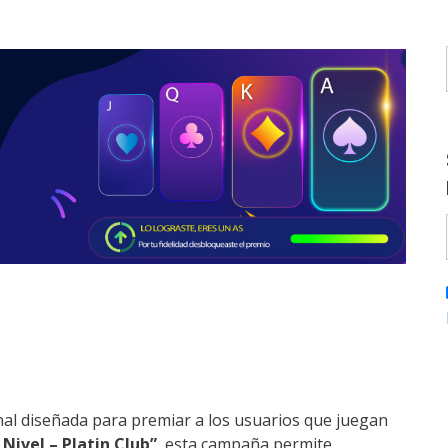
al diseñada para premiar a los usuarios que juegan
 Nivel – Platin Club”
, esta campaña permite