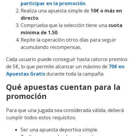
participar en la promoción
.
Realiza una apuesta simple de
10€ o más en
directo
.
Comprueba que la selección tiene una
cuota
mínima de 1.50
.
Repite la operación otros días para seguir
acumulando recompensas.
Cada usuario puede conseguir hasta catorce premios
de 5€, lo que permite alcanzar un máximo de
70€ en
Apuestas Gratis
durante toda la campaña.
Qué apuestas cuentan para la
promoción
Para que una jugada sea considerada válida, deberá
cumplir todos estos requisitos:
Ser una apuesta deportiva simple.