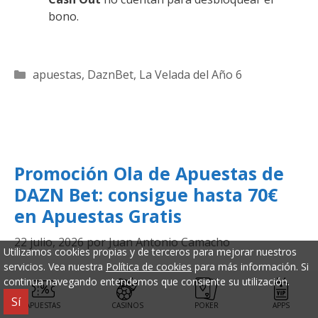
bono.
Categorías
apuestas
,
DaznBet
,
La Velada del Año 6
Promoción Ola de Apuestas de
DAZN Bet: consigue hasta 70€
en Apuestas Gratis
22 julio, 2026
por
Juan Antonio Camacho
Utilizamos cookies propias y de terceros para mejorar nuestros
servicios. Vea nuestra
Política de cookies
para más información. Si
continua navegando entendemos que consiente su utilización.
Sí
APUESTAS
CASINOS
POKER
APPS