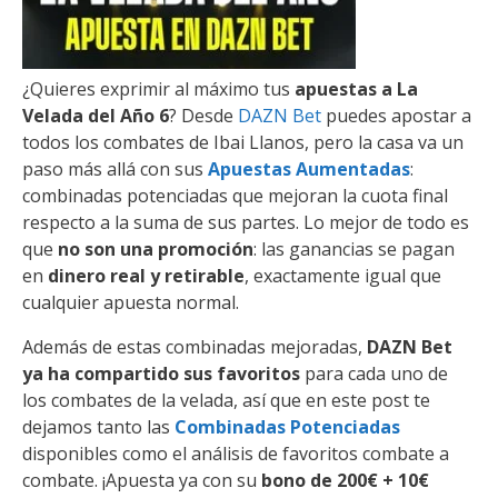
¿Quieres exprimir al máximo tus
apuestas a
La
Velada del Año 6
? Desde
DAZN Bet
puedes apostar a
todos los combates de Ibai Llanos, pero la casa va un
paso más allá con sus
Apuestas Aumentadas
:
combinadas potenciadas que mejoran la cuota final
respecto a la suma de sus partes. Lo mejor de todo es
que
no son una promoción
: las ganancias se pagan
en
dinero real y retirable
, exactamente igual que
cualquier apuesta normal.
Además de estas combinadas mejoradas,
DAZN Bet
ya ha compartido sus favoritos
para cada uno de
los combates de la velada, así que en este post te
dejamos tanto las
Combinadas Potenciadas
disponibles como el análisis de favoritos combate a
combate. ¡Apuesta ya con su
bono de 200€ + 10€