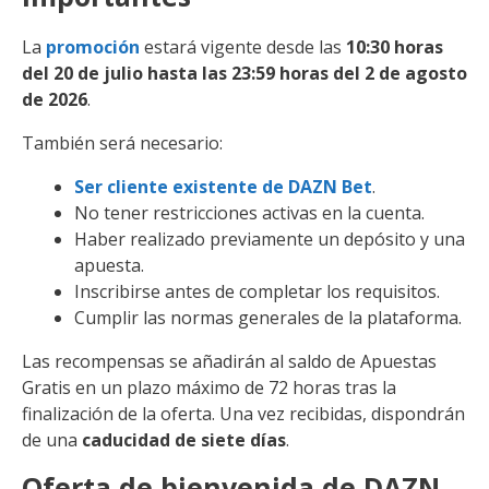
La
promoción
estará vigente desde las
10:30 horas
del 20 de julio hasta las 23:59 horas del 2 de agosto
de 2026
.
También será necesario:
Ser cliente existente de DAZN Bet
.
No tener restricciones activas en la cuenta.
Haber realizado previamente un depósito y una
apuesta.
Inscribirse antes de completar los requisitos.
Cumplir las normas generales de la plataforma.
Las recompensas se añadirán al saldo de Apuestas
Gratis en un plazo máximo de 72 horas tras la
finalización de la oferta. Una vez recibidas, dispondrán
de una
caducidad de siete días
.
Oferta de bienvenida de DAZN