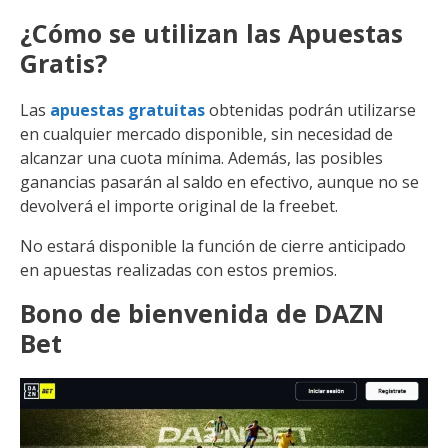
¿Cómo se utilizan las Apuestas
Gratis?
Las
apuestas gratuitas
obtenidas podrán utilizarse
en cualquier mercado disponible, sin necesidad de
alcanzar una cuota mínima. Además, las posibles
ganancias pasarán al saldo en efectivo, aunque no se
devolverá el importe original de la freebet.
No estará disponible la función de cierre anticipado
en apuestas realizadas con estos premios.
Bono de bienvenida de DAZN
Bet