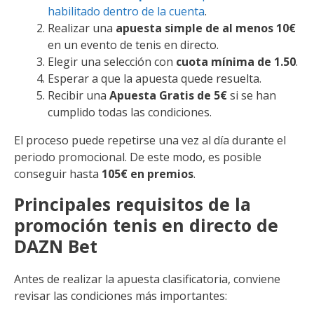
habilitado dentro de la cuenta
.
Realizar una
apuesta simple de al menos 10€
en un evento de tenis en directo.
Elegir una selección con
cuota mínima de 1.50
.
Esperar a que la apuesta quede resuelta.
Recibir una
Apuesta Gratis de 5€
si se han
cumplido todas las condiciones.
El proceso puede repetirse una vez al día durante el
periodo promocional. De este modo, es posible
conseguir hasta
105€ en premios
.
Principales requisitos de la
promoción tenis en directo de
DAZN Bet
Antes de realizar la apuesta clasificatoria, conviene
revisar las condiciones más importantes: