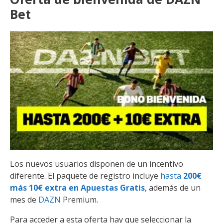
Bet
Los nuevos usuarios disponen de un incentivo
diferente. El paquete de registro incluye
hasta
200€
más 10€ extra en Apuestas Gratis
, además de un
mes de
DAZN
Premium.
Para acceder a esta oferta hay que seleccionar la