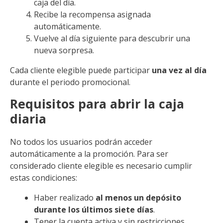
caja del día.
Recibe la recompensa asignada
automáticamente.
Vuelve al día siguiente para descubrir una
nueva sorpresa.
Cada cliente elegible puede participar
una vez al día
durante el periodo promocional.
Requisitos para abrir la caja
diaria
No todos los usuarios podrán acceder
automáticamente a la promoción. Para ser
considerado cliente elegible es necesario cumplir
estas condiciones:
Haber realizado
al menos un depósito
durante los últimos siete días
.
Tener la cuenta activa y sin restricciones.