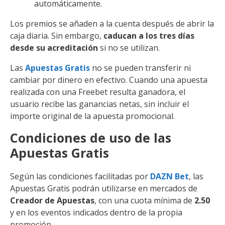
automáticamente.
Los premios se añaden a la cuenta después de abrir la
caja diaria. Sin embargo,
caducan a los tres días
desde su acreditación
si no se utilizan.
Las
Apuestas Gratis
no se pueden transferir ni
cambiar por dinero en efectivo. Cuando una apuesta
realizada con una Freebet resulta ganadora, el
usuario recibe las ganancias netas, sin incluir el
importe original de la apuesta promocional.
Condiciones de uso de las
Apuestas Gratis
Según las condiciones facilitadas por
DAZN Bet
, las
Apuestas Gratis podrán utilizarse en mercados de
Creador de Apuestas
, con una cuota mínima de
2.50
y en los eventos indicados dentro de la propia
promoción.