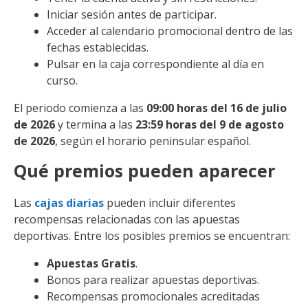
Iniciar sesión antes de participar.
Acceder al calendario promocional dentro de las
fechas establecidas.
Pulsar en la caja correspondiente al día en
curso.
El periodo comienza a las
09:00 horas del 16 de julio
de 2026
y termina a las
23:59 horas del 9 de agosto
de 2026
, según el horario peninsular español.
Qué premios pueden aparecer
Las
cajas diarias
pueden incluir diferentes
recompensas relacionadas con las apuestas
deportivas. Entre los posibles premios se encuentran:
Apuestas Gratis
.
Bonos para realizar apuestas deportivas.
Recompensas promocionales acreditadas