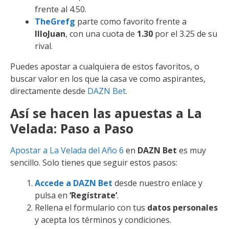
frente al 4.50.
TheGrefg
parte como favorito frente a
IlloJuan
, con una cuota de
1.30
por el 3.25 de su
rival.
Puedes apostar a cualquiera de estos favoritos, o
buscar valor en los que la casa ve como aspirantes,
directamente desde
DAZN Bet
.
Así se hacen las apuestas a La
Velada: Paso a Paso
Apostar a La Velada del Año 6
en
DAZN Bet
es muy
sencillo. Solo tienes que seguir estos pasos:
Accede a DAZN Bet
desde nuestro enlace y
pulsa en
‘Regístrate’
.
Rellena el formulario con tus
datos personales
y acepta los términos y condiciones.