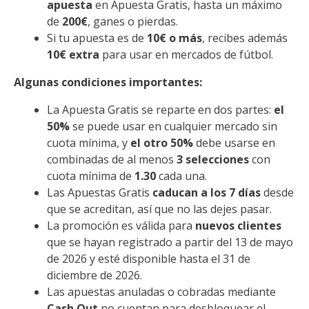
apuesta
en Apuesta Gratis, hasta un máximo
de
200€
, ganes o pierdas.
Si tu apuesta es de
10€ o más
, recibes además
10€ extra
para usar en mercados de fútbol.
Algunas condiciones importantes:
La Apuesta Gratis se reparte en dos partes:
el
50%
se puede usar en cualquier mercado sin
cuota mínima, y
el otro 50%
debe usarse en
combinadas de al menos
3 selecciones
con
cuota mínima de
1.30
cada una.
Las Apuestas Gratis
caducan a los 7 días
desde
que se acreditan, así que no las dejes pasar.
La promoción es válida para
nuevos clientes
que se hayan registrado a partir del 13 de mayo
de 2026 y esté disponible hasta el 31 de
diciembre de 2026.
Las apuestas anuladas o cobradas mediante
Cash Out
no cuentan para desbloquear el