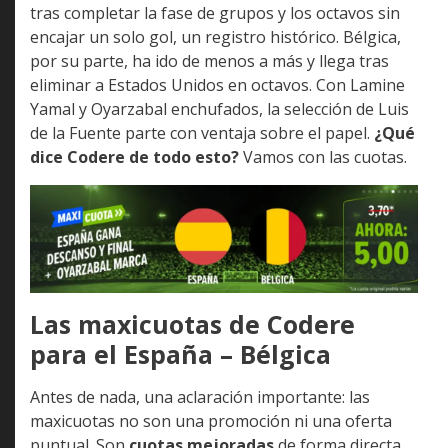
tras completar la fase de grupos y los octavos sin
encajar un solo gol, un registro histórico. Bélgica,
por su parte, ha ido de menos a más y llega tras
eliminar a Estados Unidos en octavos. Con Lamine
Yamal y Oyarzabal enchufados, la selección de Luis
de la Fuente parte con ventaja sobre el papel.
¿Qué
dice Codere de todo esto?
Vamos con las cuotas.
Las maxicuotas de Codere
para el España – Bélgica
Antes de nada, una aclaración importante: las
maxicuotas no son una promoción ni una oferta
puntual. Son
cuotas mejoradas
de forma directa