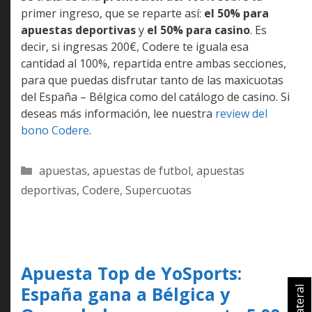
primer ingreso, que se reparte así:
el 50% para
apuestas deportivas
y
el 50% para casino
. Es
decir, si ingresas 200€, Codere te iguala esa
cantidad al 100%, repartida entre ambas secciones,
para que puedas disfrutar tanto de las maxicuotas
del España – Bélgica como del catálogo de casino. Si
deseas más información, lee nuestra
review del
bono Codere
.
Categorías
apuestas
,
apuestas de futbol
,
apuestas
deportivas
,
Codere
,
Supercuotas
Apuesta Top de YoSports:
España gana a Bélgica y