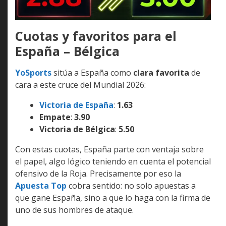
Cuotas y favoritos para el
España – Bélgica
YoSports
sitúa a España como
clara favorita
de
cara a este cruce del Mundial 2026:
Victoria de España
:
1.63
Empate
:
3.90
Victoria de Bélgica
:
5.50
Con estas cuotas, España parte con ventaja sobre
el papel, algo lógico teniendo en cuenta el potencial
ofensivo de la Roja. Precisamente por eso la
Apuesta Top
cobra sentido: no solo apuestas a
que gane España, sino a que lo haga con la firma de
uno de sus hombres de ataque.