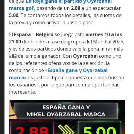
de que
‘La Roja gana el partido y Oyarzabal
marca gol’
, pasando de un
2.88
a un espectacular
5.00
. Te contamos todos los detalles, las cuotas de
la previa y cómo activarla paso a paso.
El
España – Bélgica
se juega este
viernes 10 a las
21:00
dentro de la fase de grupos del Mundial 2026,
y es de esos partidos donde vale la pena mirar más
allá del simple ganador. Con
Oyarzabal
como uno
de los referentes ofensivos de la selección, la
combinación de «
España gana y Oyarzabal
marca
» es justo el tipo de apuesta que más buscan
los usuarios… por lo que parece una oportunidad
interesante.