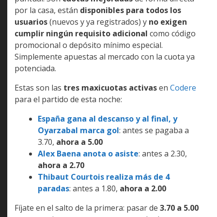
por la casa, están
disponibles para todos los
usuarios
(nuevos y ya registrados) y
no exigen
cumplir ningún requisito adicional
como código
promocional o depósito mínimo especial.
Simplemente apuestas al mercado con la cuota ya
potenciada.
Estas son las
tres maxicuotas activas
en
Codere
para el partido de esta noche:
España gana al descanso y al final, y
Oyarzabal marca gol
: antes se pagaba a
3.70,
ahora a 5.00
Alex Baena anota o asiste
: antes a 2.30,
ahora a 2.70
Thibaut Courtois realiza más de 4
paradas
: antes a 1.80,
ahora a 2.00
Fíjate en el salto de la primera: pasar de
3.70 a 5.00