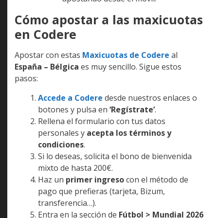
Cómo apostar a las maxicuotas
en Codere
Apostar con estas
Maxicuotas de Codere
al
España – Bélgica
es muy sencillo. Sigue estos
pasos:
Accede a Codere
desde nuestros enlaces o
botones y pulsa en
‘Regístrate’
.
Rellena el formulario con tus datos
personales y
acepta los términos y
condiciones
.
Si lo deseas, solicita el bono de bienvenida
mixto de hasta 200€.
Haz un
primer ingreso
con el método de
pago que prefieras (tarjeta, Bizum,
transferencia…).
Entra en la sección de
Fútbol > Mundial 2026