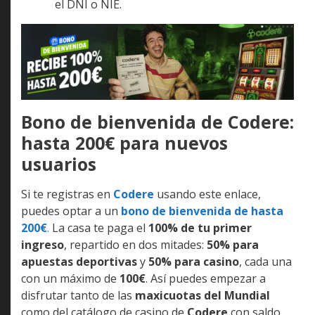
el DNI o NIE.
Bono de bienvenida de Codere:
hasta 200€ para nuevos
usuarios
Si te registras en
Codere
usando este enlace,
puedes optar a un
bono de bienvenida de hasta
200€
.
La casa te paga el
100% de tu primer
ingreso
, repartido en dos mitades:
50% para
apuestas deportivas
y
50% para casino
, cada una
con un máximo de
100€
. Así puedes empezar a
disfrutar tanto de las
maxicuotas del Mundial
como del catálogo de casino de
Codere
con saldo