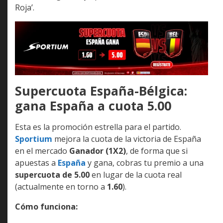
Roja’.
Supercuota España-Bélgica:
gana España a cuota 5.00
Esta es la promoción estrella para el partido.
Sportium
mejora la cuota de la victoria de España
en el mercado
Ganador (1X2)
, de forma que si
apuestas a
España
y gana, cobras tu premio a una
supercuota de 5.00
en lugar de la cuota real
(actualmente en torno a
1.60
).
Cómo funciona: