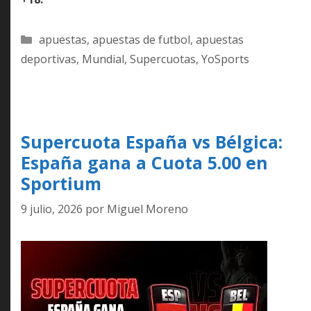
Categorías
apuestas
,
apuestas de futbol
,
apuestas
deportivas
,
Mundial
,
Supercuotas
,
YoSports
Supercuota España vs Bélgica:
España gana a Cuota 5.00 en
Sportium
9 julio, 2026
por
Miguel Moreno