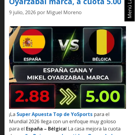
Menú Lateral
Oyarzabal marca, a cuota 5.00
9 julio, 2026
por
Miguel Moreno
¡La
Super Apuesta Top de YoSports
para el
Mundial 2026 llega con un enfoque muy goloso
para el
España – Bélgica
! La casa mejora la cuota