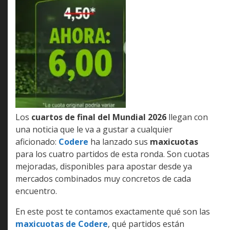
Los
cuartos de final del Mundial 2026
llegan con
una noticia que le va a gustar a cualquier
aficionado:
Codere
ha lanzado sus
maxicuotas
para los cuatro partidos de esta ronda. Son cuotas
mejoradas, disponibles para apostar desde ya
mercados combinados muy concretos de cada
encuentro.
En este post te contamos exactamente qué son las
maxicuotas de Codere
, qué partidos están