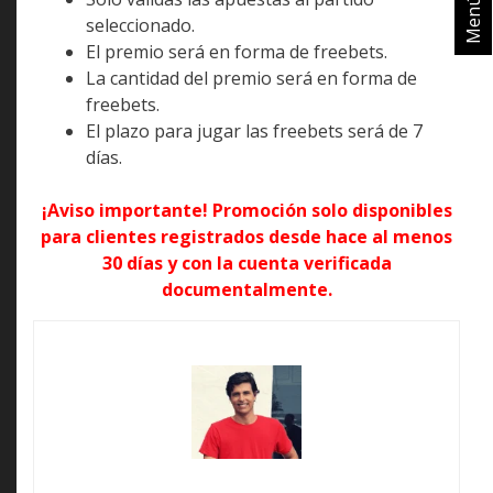
seleccionado.
El premio será en forma de freebets.
La cantidad del premio será en forma de
freebets.
El plazo para jugar las freebets será de 7
días.
¡Aviso importante! Promoción solo disponibles
para clientes registrados desde hace al menos
30 días y con la cuenta verificada
documentalmente.