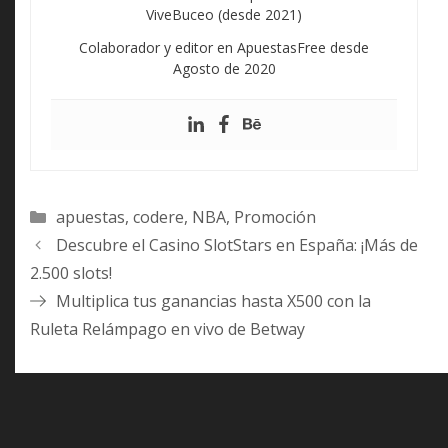
ViveBuceo (desde 2021)
Colaborador y editor en ApuestasFree desde
Agosto de 2020
Categorías
apuestas
,
codere
,
NBA
,
Promoción
Descubre el Casino SlotStars en España: ¡Más de
2.500 slots!
Multiplica tus ganancias hasta X500 con la
Ruleta Relámpago en vivo de Betway