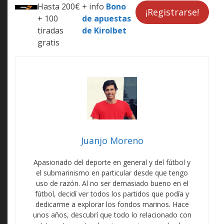
Hasta 200€
+ info
Bono
¡Registrarse!
+ 100
de apuestas
tiradas
de Kirolbet
gratis
Juanjo Moreno
Apasionado del deporte en general y del fútbol y
el submarinismo en particular desde que tengo
uso de razón. Al no ser demasiado bueno en el
fútbol, decidí ver todos los partidos que podía y
dedicarme a explorar los fondos marinos. Hace
unos años, descubrí que todo lo relacionado con