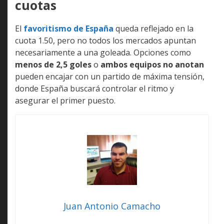
cuotas
El
favoritismo de España
queda reflejado en la
cuota 1.50, pero no todos los mercados apuntan
necesariamente a una goleada. Opciones como
menos de 2,5 goles
o
ambos equipos no anotan
pueden encajar con un partido de máxima tensión,
donde España buscará controlar el ritmo y
asegurar el primer puesto.
Juan Antonio Camacho