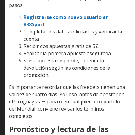
pasos:
Registrarse como nuevo usuario en
888Sport
.
Completar los datos solicitados y verificar la
cuenta.
Recibir dos apuestas gratis de 5€.
Realizar la primera apuesta asegurada.
Si esa apuesta se pierde, obtener la
devolución según las condiciones de la
promoción.
Es importante recordar que las freebets tienen una
validez de cuatro días. Por eso, antes de apostar en
el Uruguay vs España o en cualquier otro partido
del Mundial, conviene revisar los términos
completos.
Pronóstico y lectura de las