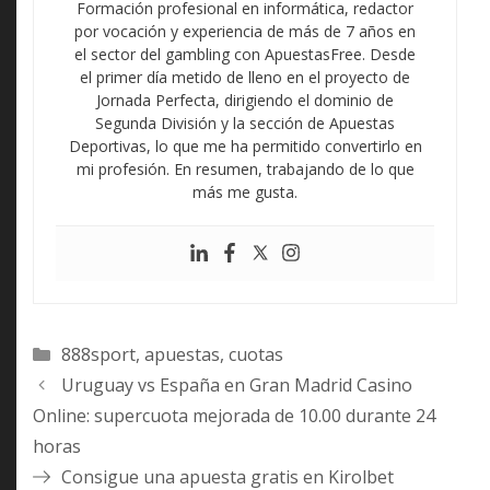
Formación profesional en informática, redactor
por vocación y experiencia de más de 7 años en
el sector del gambling con ApuestasFree. Desde
el primer día metido de lleno en el proyecto de
Jornada Perfecta, dirigiendo el dominio de
Segunda División y la sección de Apuestas
Deportivas, lo que me ha permitido convertirlo en
mi profesión. En resumen, trabajando de lo que
más me gusta.
Categorías
888sport
,
apuestas
,
cuotas
Uruguay vs España en Gran Madrid Casino
Online: supercuota mejorada de 10.00 durante 24
horas
Consigue una apuesta gratis en Kirolbet