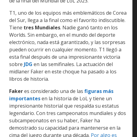
favorito y
cómo apostar al T1 – Weibo
de la final del
Mundial de LoL 2023.
T1, uno de los equipos más emblemáticos de Corea
del Sur, llega a la final como el favorito indiscutible.
Tiene
tres Mundiales
. Nadie ganó tanto en los
Worlds. Sin embargo, en el mundo del deporte
electrónico, nada está garantizado, y las sorpresas
pueden ocurrir en cualquier momento. T1 llegó a esta
final después de una impresionante victoria sobre
JDG
en las semifinales. La actuación del midlaner Faker en
este choque ha pasado a los libros de historia.
Faker
es considerado una de las
figuras más
importantes
en la historia de LoL y tiene un
impresionante historial que respalda su estatus
legendario. Con tres campeonatos mundiales y dos
subcampeonatos en su haber, Faker ha demostrado
su capacidad para mantenerse en la cima del juego
durante una década.
Por algo es considerado el mejor