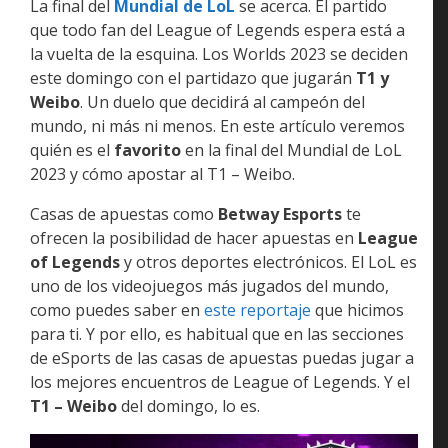
La final del
Mundial de LoL
se acerca. El partido que
todo fan del League of Legends espera está a la
vuelta de la esquina. Los Worlds 2023 se deciden este
domingo con el partidazo que jugarán
T1 y Weibo
. Un
duelo que decidirá al campeón del mundo, ni más ni
menos. En este artículo veremos quién es el
favorito
en la final del Mundial de LoL 2023 y cómo apostar al
T1 – Weibo.
Casas de apuestas como
Betway Esports
te ofrecen
la posibilidad de hacer apuestas en
League of
Legends
y otros deportes electrónicos. El LoL es uno
de los videojuegos más jugados del mundo, como
puedes saber en
este reportaje
que hicimos para ti. Y
por ello, es habitual que en las secciones de eSports
de las casas de apuestas puedas jugar a los mejores
encuentros de League of Legends. Y el
T1 – Weibo
del
domingo, lo es.