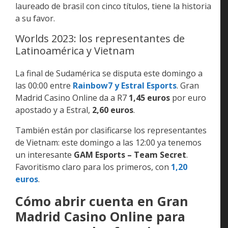
También están por clasificarse los representantes de
Vietnam: este domingo a las 12:00 ya tenemos un
interesante
GAM Esports – Team Secret
. Favoritismo
claro para los primeros, con
1,20 euros
.
Cómo abrir cuenta en Gran
Madrid Casino Online para
apostar por los favoritos para ir
a los Worlds LoL 2023
Pincha en la web de la casa de apuestas o
descarga su aplicación oficial.
Dale a ‘
Crear cuenta
‘ en Gran Madrid Casino
Online para iniciar el proceso de inscripción
Una vez que has pinchado en ‘Crear cuenta’,
completa los datos e información básica que
requiere la casa de apuestas.
Una vez hecho el formulario, acepta los