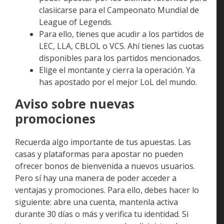
y plataformas para apostar no pueden ofrecer bonos
de bienvenida a nuevos usuarios. Pero sí hay una
manera de poder acceder a ventajas y promociones.
Para ello, debes hacer lo siguiente: abre una cuenta,
mantenla activa durante 30 días o más y verifica tu
identidad. Si sigues estos tres pasos, puedes dirigirte
a la casa de apuestas y solicitar incentivos.
Categorías
apuestas
,
casino gran madrid
,
deportes
electronicos
,
eSports
,
League of Legends
,
LOL
,
Mundial de LoL
Etiquetas
apuestas eSports
,
apuestas LOL
,
esports
,
Gran
Madrid Casino Online
,
League of Legends
,
LOL
,
Mundial de LoL
,
Worlds de LoL