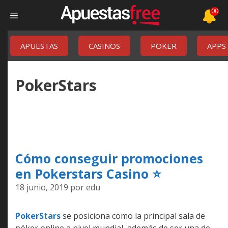
Saltar
4
Menú
al
contenido
APUESTAS
CASINOS
POKER
APPS
PokerStars
Cómo conseguir promociones
en Pokerstars Casino ⭐
18 junio, 2019
por
edu
PokerStars
se posiciona como la principal sala de