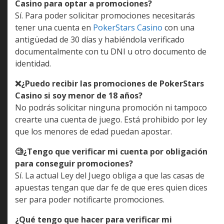
Casino para optar a promociones?
Sí. Para poder solicitar promociones necesitarás
tener una cuenta en
PokerStars Casino
con una
antigüedad de 30 días y habiéndola verificado
documentalmente con tu DNI u otro documento de
identidad.
❌¿Puedo recibir las promociones de PokerStars
Casino si soy menor de 18 años?
No podrás solicitar ninguna promoción ni tampoco
crearte una cuenta de juego. Está prohibido por ley
que los menores de edad puedan apostar.
🧐¿Tengo que verificar mi cuenta por obligación
para conseguir promociones?
Sí. La actual Ley del Juego obliga a que las casas de
apuestas tengan que dar fe de que eres quien dices
ser para poder notificarte promociones.
¿Qué tengo que hacer para verificar mi