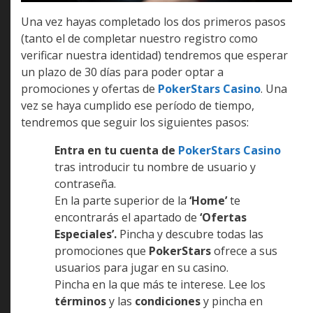
Una vez hayas completado los dos primeros pasos
(tanto el de completar nuestro registro como
verificar nuestra identidad) tendremos que esperar
un plazo de 30 días para poder optar a
promociones y ofertas de
PokerStars Casino
. Una
vez se haya cumplido ese período de tiempo,
tendremos que seguir los siguientes pasos:
Entra en tu cuenta de
PokerStars Casino
tras introducir tu nombre de usuario y
contraseña.
En la parte superior de la
‘Home’
te
encontrarás el apartado de
‘Ofertas
Especiales’.
Pincha y descubre todas las
promociones que
PokerStars
ofrece a sus
usuarios para jugar en su casino.
Pincha en la que más te interese. Lee los
términos
y las
condiciones
y pincha en