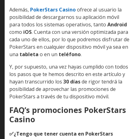
Además,
PokerStars Casino
ofrece al usuario la
posibilidad de descargarnos su aplicación móvil
para todos los sistemas operativos, tanto
Android
como
iOS
. Cuenta con una versión optimizada para
cada uno de ellos, por lo que podremos disfrutar de
PokerStars en cualquier dispositivo móvil ya sea en
una
tableta
o en un
teléfono
.
Y, por supuesto, una vez hayas cumplido con todos
los pasos que te hemos descrito en este artículo y
hayan transcurrido los
30
días
de rigor tendrá la
posibilidad de aprovechar las promociones de
PokerStars a través de tu dispositivo móvil.
FAQ’s promociones PokerStars
Casino
✅¿Tengo que tener cuenta en PokerStars