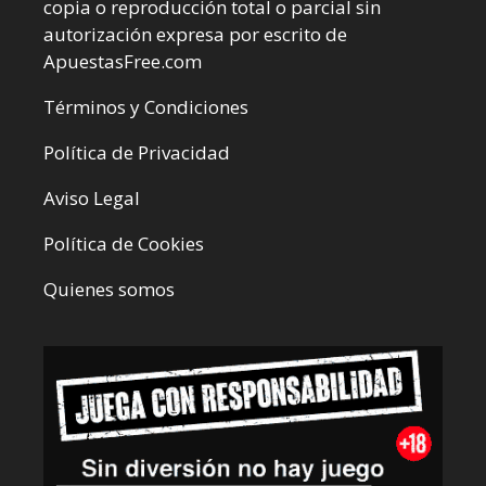
copia o reproducción total o parcial sin
autorización expresa por escrito de
ApuestasFree.com
Términos y Condiciones
Política de Privacidad
Aviso Legal
Política de Cookies
Quienes somos