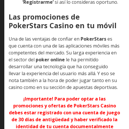
‘Registrarme’
si así lo consideras oportuno.
Las promociones de
PokerStars Casino en tu móvil
Una de las ventajas de confiar en
PokerStars
es
que cuenta con una de las aplicaciones móviles más
competentes del mercado. Su larga experiencia en
el sector del
poker online
le ha permitido
desarrollar una tecnología que ha conseguido
llevar la experiencia del usuario más allá. Y eso se
nota también a la hora de poder jugar tanto en su
casino como en su sección de apuestas deportivas.
¡Importante! Para poder optar a las
promociones y ofertas de PokerStars Casino
debes estar registrado con una cuenta de juego
de 30 días de antigüedad y haber verificado la
identidad de tu cuenta documentalmente