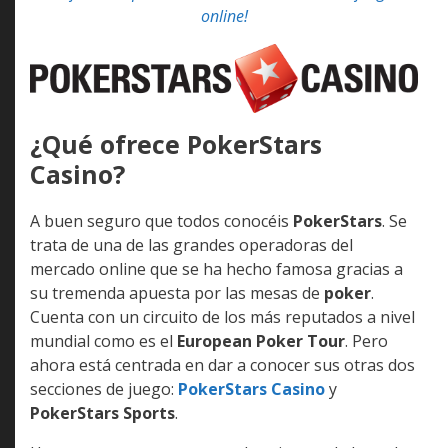
online!
¿Qué ofrece PokerStars
Casino?
A buen seguro que todos conocéis
PokerStars
. Se
trata de una de las grandes operadoras del
mercado online que se ha hecho famosa gracias a
su tremenda apuesta por las mesas de
poker
.
Cuenta con un circuito de los más reputados a nivel
mundial como es el
European Poker Tour
. Pero
ahora está centrada en dar a conocer sus otras dos
secciones de juego:
PokerStars Casino
y
PokerStars Sports
.