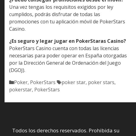
Una vez tengas los requisitos exigidos por ley
cumplidos, podrás disfrutar de todas las
promociones con tu aplicación móvil de PokerStars
Casino.
¿Es seguro y legar jugar en PokerStaras Casino?
PokerStars Casino cuenta con todas las licencias
necesarias para poder operar en España otorgadas
por la Dirección General de Ordenación del Juego
(DGOJ).
Categorías
Etiquetas
Poker
,
PokerStars
poker star
,
poker stars
,
pokerstar
,
PokerStars
Todos los derechos reservados. Prohibida su