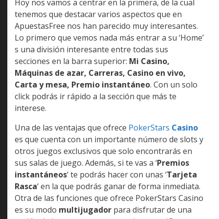
Hoy nos vamos a centrar en la primera, de la cual
tenemos que destacar varios aspectos que en
ApuestasFree nos han parecido muy interesantes.
Lo primero que vemos nada más entrar a su ‘Home’
s una división interesante entre todas sus
secciones en la barra superior:
Mi Casino,
Máquinas de azar, Carreras, Casino en vivo,
Carta y mesa, Premio instantáneo
. Con un solo
click podrás ir rápido a la sección que más te
interese.
Una de las ventajas que ofrece
PokerStars
Casino
es que cuenta con un importante número de slots y
otros juegos exclusivos que solo encontrarás en
sus salas de juego. Además, si te vas a ‘
Premios
instantáneos
‘ te podrás hacer con unas ‘
Tarjeta
Rasca
‘ en la que podrás ganar de forma inmediata.
Otra de las funciones que ofrece PokerStars Casino
es su modo
multijugador
para disfrutar de una