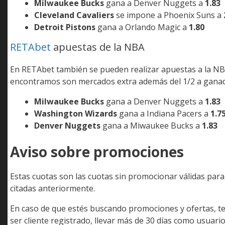
Milwaukee Bucks
gana a Denver Nuggets a
1.83
Cleveland Cavaliers
se impone a Phoenix Suns a
Detroit Pistons
gana a Orlando Magic a
1.80
RETAbet
apuestas de la NBA
En RETAbet también se pueden realizar apuestas a la N
encontramos son mercados extra además del 1/2 a ganado
Milwaukee Bucks
gana a Denver Nuggets a
1.83
Washington Wizards
gana a Indiana Pacers a
1.7
Denver Nuggets
gana a Miwaukee Bucks a
1.83
Aviso sobre promociones
Estas cuotas son las cuotas sin promocionar válidas para
citadas anteriormente.
En caso de que estés buscando promociones y ofertas, te
ser cliente registrado, llevar más de 30 días como usuario 