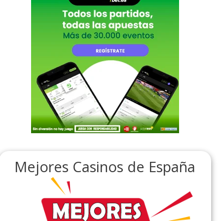
Mejores Casinos de España