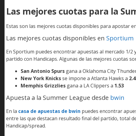
Las mejores cuotas para la S
Estas son las mejores cuotas disponibles para apostar 
Las mejores cuotas disponibles en
Sportium
En Sportium puedes encontrar apuestas al mercado 1/2 y
partido con Handicaps. Algunas de las mejores cuotas son
San Antonio Spurs
gana a Oklahoma City Thunde
New York Knicks
se impone a Atlanta Hawks a
2.
Memphis Grizzlies
gana a LA Clippers a
1.53
Apuesta a la Summer League desde
bwin
En la
casa de apuestas de bwin
puedes encontrar apues
entre las que destacan resultado final del partido, total
Handicap/spread.