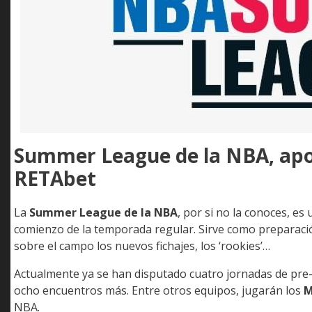
Summer League de la NBA, apo
RETAbet
La
Summer League de la NBA
, por si no la conoces, es
comienzo de la temporada regular. Sirve como preparaci
sobre el campo los nuevos fichajes, los ‘rookies’…
Actualmente ya se han disputado cuatro jornadas de pre
ocho encuentros más. Entre otros equipos, jugarán los
M
NBA.