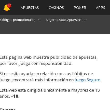
00
APUESTAS
CASINOS
POKER
APPS
Códigos promocionales
Mejores Apps Apuestas
Esta página web muestra publicidad de apuestas,
por favor, juega con responsabilidad.
Si necesita ayuda en relación con sus hábitos de
juego, encontrará más información en
Juego Seguro
.
Esta web está dirigida únicamente a mayores de 18
años.
+18
.