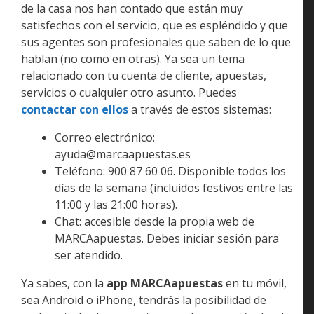
MARCAapuestas. Debes iniciar sesión para ser
atendido.
Ya sabes, con la
app MARCAapuestas
en tu móvil,
sea Android o iPhone, tendrás la posibilidad de
realizar todas las apuestas que desees estés donde
estés, sin importar el lugar y el momento. Y si quieres
saber más sobre la casa, no dejes de leer
nuestro
análisis completo sobre ella.
FAQ’s sobre la app de
MARCAapuestas
En esta sección recogemos las preguntas o dudas