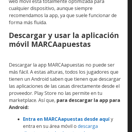
totalmente optimizada para cualquier dispositivo,
aunque siempre recomendamos la app, ya que suele
funcionar de forma más fluida.
Descargar y usar la aplicación
móvil MARCAapuestas
Descargar la app MARCAapuestas no puede ser más
fácil. A estas alturas, todos los jugadores que tienen
un Android saben que tienen que descargar las
aplicaciones de las casas directamente desde el
proveedor. Play Store no las permite en tu
marketplace. Así que,
para descargar la app para
Android:
Entra en MARCAapuestas desde aquí
y entra
en su área móvil o
descarga directamente desde
este enlace.