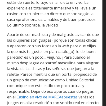
de las chicas y las señoras que juegan a la ruleta?
Parece mentira que un portal propiedad de un grupo
de comunicación como Unidad Editorial comunique
con este estilo tan poco actual y responsable. Dejando
eso aparte, cuando juegas en el
Casino en vivo de
MARCAapuestas
verás los juegos en alta resolución
con sonido real en directo del casino.
¿De quién es MARCAapuestas?
Creemos que debe quedar poca gente que no sepa de
dónde sale
MARCAapuestas
. De hecho, lo hemos
avanzado al principio del artículo. La casa surge del
periódico más vendido del país y de su editora, Unidad
Editorial, también dueña de El Mundo, Expansión,
Actualidad Económica… como ves, un gigante
empresarial de la comunicación, grande y solvente.
Aunque no se animan a poner a MARCAapuestas en
su web corporativa.