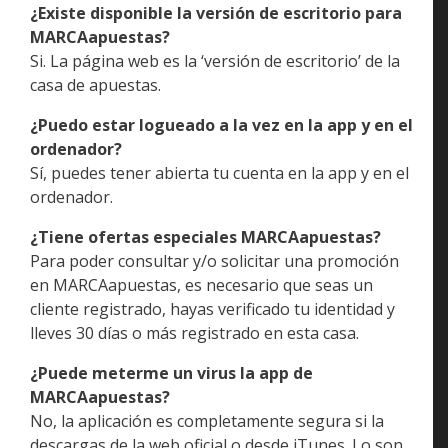
días o más registrado en esta casa.
¿Puede meterme un virus la app de
MARCAapuestas?
No, la aplicación es completamente segura si la
descargas de la web oficial o desde iTunes. Lo son
todas las aplicaciones de las casas de apuestas legales
con licencia para operar con las que trabajamos.
¿Las apuestas hechas con la app de
MARCAapuestas son legales?
Las apuestas son legales en España, da igual donde
las hagas. Pero por propia seguridad lo mejor es que
juegues o apuestes con casas de apuestas legales y
con todos los permisos oficiales que expide el
Ministerio de Hacienda a través de la Dirección
General de Ordenación del Juego.
¿Qué pasa con la app de MARCAapuestas si cambio
mi móvil?