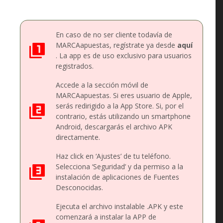
harán falta seguir las
dos primeras
.
En caso de no ser cliente todavía de
MARCAapuestas, regístrate ya desde
aquí
.
La app es de uso exclusivo para usuarios
registrados.
Accede a la sección móvil de
MARCAapuestas. Si eres usuario de Apple,
serás redirigido a la App Store. Si, por el
contrario, estás utilizando un smartphone
Android, descargarás el archivo APK
directamente.
Haz click en ‘Ajustes’ de tu teléfono.
Selecciona ‘Seguridad’ y da permiso a la
instalación de aplicaciones de Fuentes
Desconocidas.
Ejecuta el archivo instalable .APK y este