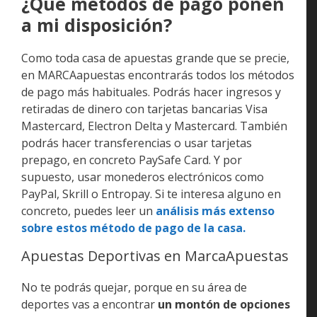
monederos electrónicos como PayPal, Skrill o
Entropay. Si te interesa alguno en concreto, puedes
leer un
análisis más extenso sobre estos método
de pago de la casa.
Apuestas Deportivas en MarcaApuestas
No te podrás quejar, porque en su área de deportes
vas a encontrar
un montón de opciones para
apostar.
Un montón de deportes, mercados y
competiciones. Desde los más demandados y
populares, hasta otros más pequeños. No saldrás de
la web sin haber encontrado una apuesta a tu medida.
Y atento a los eventos nacionales, porque están
todos.
Podrás apostar en vivo o live, claro, que es la forma
más emocionante de apostar.
Toda la web está
organizada para que encuentres fácilmente lo