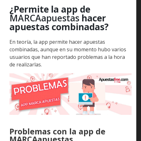
Problemas con la app de
MARCAapuestas
En esta sección te contamos los posibles problemas
que nos puede dar la app de MARCAapuestas a la
hora de su utilización.
La app de MARCAapuestas no me
funciona.
Comprueba que la versión de la app es compatible
con la versión del sistema operativo de tu teléfono. Si
lo es, prueba a desinstalarla y volverla a instalar. Si no
funciona, llama a Atención al Cliente de la casa.
La app de MARCAapuestas me va muy
lenta.
Comprueba tu conexión móvil, que dispones de la
última versión de la app y cierra otras aplicaciones
que puedas tener abiertas.