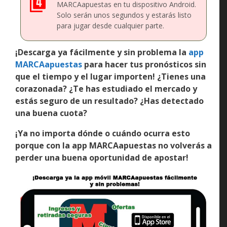
comenzará a instalar la APP de
MARCAapuestas en tu dispositivo Android.
Solo serán unos segundos y estarás listo
para jugar desde cualquier parte.
¡Descarga ya fácilmente y sin problema la
app
MARCAapuestas
para hacer tus pronósticos sin
que el tiempo y el lugar importen! ¿Tienes una
corazonada? ¿Te has estudiado el mercado y estás
seguro de un resultado? ¿Has detectado una
buena cuota?
¡Ya no importa dónde o cuándo ocurra esto porque
con la app MARCAapuestas no volverás a perder
una buena oportunidad de apostar!