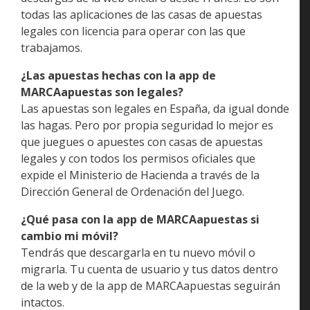
Tendrás que descargarla en tu nuevo móvil o
migrarla. Tu cuenta de usuario y tus datos dentro de
la web y de la app de MARCAapuestas seguirán
intactos.
¿Puedo tener dos cuentas en mi dispositivo móvil?
No. Las cuentas no están en tu dispositivo, están en la
web de la casa. Además, no está permitido tener más
de una cuenta en las casas de apuestas. Tu móvil o la
app no tienen nada que ver con esto.
¿La app de
MARCAapuestas
está disponible para
otros dispositivos móviles?
No, está disponible para los sistemas operativos que
te hemos indicado en el artículo.
¿La app de
MARCAapuestas
nos guarda la
contraseña?
Si, te ofrece la opción de recordar tu acceso en el
dispositivo.