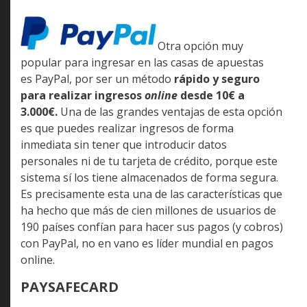
Otra opción muy
popular para ingresar en las casas de apuestas
es PayPal, por ser un método
rápido y seguro
para realizar ingresos
online
desde 10€ a
3.000€.
Una de las grandes ventajas de esta opción
es que puedes realizar ingresos de forma
inmediata sin tener que introducir datos
personales ni de tu tarjeta de crédito, porque este
sistema sí los tiene almacenados de forma segura.
Es precisamente esta una de las características que
ha hecho que más de cien millones de usuarios de
190 países confían para hacer sus pagos (y cobros)
con PayPal, no en vano es líder mundial en pagos
online.
PAYSAFECARD