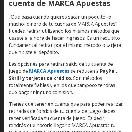
cuenta de MARCA Apuestas
¿Qué pasa cuando quieres sacar un poquito -o
mucho- dinero de tu cuenta de MARCA Apuestas?
Puedes retirar utilizando los mismos métodos que
usaste a la hora de hacer ingresos. Es un requisito
fundamental retirar por el mismo método o tarjeta
que hiciste el depósito.
Las opciones para retirar saldo de tu cuenta de
juego de
MARCA Apuestas
se reducen a
PayPal,
Skrill y tarjetas de crédito
. Son métodos
totalmente fiables y en los que tampoco tendrás
que pagar ninguna comisión.
Tienes que tener en cuenta que para poder realizar
retiradas de fondos de tu cuenta de juego debes
tener verificada tu cuenta de juego. Es decir,
tendrás que hacerle llegar a MARCA Apuestas tu