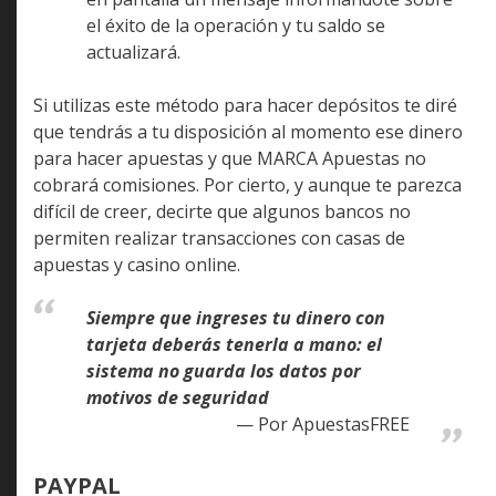
el éxito de la operación y tu saldo se
actualizará.
Si utilizas este método para hacer depósitos te diré
que tendrás a tu disposición al momento ese dinero
para hacer apuestas y que MARCA Apuestas no
cobrará comisiones. Por cierto, y aunque te parezca
difícil de creer, decirte que algunos bancos no
permiten realizar transacciones con casas de
apuestas y casino online.
Siempre que ingreses tu dinero con
tarjeta deberás tenerla a mano: el
sistema no guarda los datos por
motivos de seguridad
Por ApuestasFREE
PAYPAL