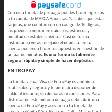
Con esta tarjeta de prepago puedes hacer ingresos
a tu cuenta de MARCA Apuestas. Ya sabes que estas
tarjetas, que cuentan con un código de 16 dígitos,
las puedes comprar en quioscos, estancos y
multitud de establecimientos. Casi de forma
instantánea verás reflejado el depósito en tu
cuenta pudiendo hacer tus apuestas en cuestión de
un par de minutos.
Es una forma totalmente
segura, rápida y simple de hacer depósitos
.
ENTROPAY
La tarjeta virtual Visa de EntroPay es anónima,
reutilizable y segura, y te permitirá disponer de
saldo al instante, sin demoras ni comisiones. Para
disfrutar de este método de pago debe abrir una
cuenta de EntroPay y asociarla a tu tarjeta de
crédito o débito (Visa, Electron, Delta, MasterCard,