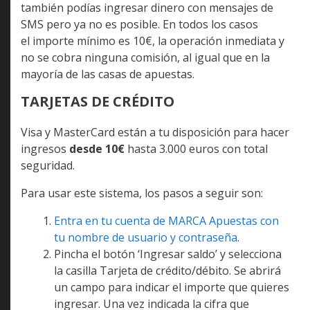
también podías ingresar dinero con mensajes de
SMS pero ya no es posible. En todos los casos
el importe mínimo es 10€, la operación inmediata y
no se cobra ninguna comisión, al igual que en la
mayoría de las casas de apuestas.
TARJETAS DE CRÉDITO
Visa y MasterCard están a tu disposición para hacer
ingresos
desde 10€
hasta 3.000 euros con total
seguridad.
Para usar este sistema, los pasos a seguir son:
Entra en tu cuenta de MARCA Apuestas con
tu nombre de usuario y contraseña
.
Pincha el botón ‘Ingresar saldo’ y selecciona
la casilla Tarjeta de crédito/débito. Se abrirá
un campo para indicar el importe que quieres
ingresar. Una vez indicada la cifra que