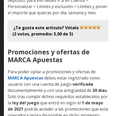
depósito; para ello debes ir a Mi Cuenta >
Personalizar > Límites y exclusión > Límites y poner
el importe que quieras por día, semana y mes.
¿Te gusta este artículo? Vótalo
(
2
votos, promedio:
5,00
de 5)
Promociones y ofertas de
MARCA Apuestas
Para poder optar a promociones y ofertas de
MARCA Apuestas
debes estar registrado como
usuario con una cuenta de juego
verificada
documentalmente y con una antigüedad de
30 días.
Solo tras cumplir dichos requisitos establecidos por
la
ley del juego
que entró en vigor el
1 de mayo
de 2021
podrás acceder a las promociones que esta
operadora tenga disponible en dicho momento.