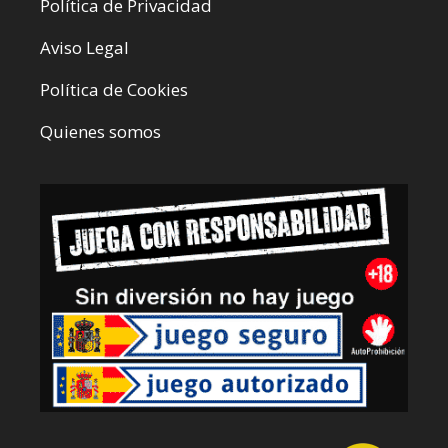
Política de Privacidad
Aviso Legal
Política de Cookies
Quienes somos