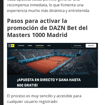
recompensa inmediata, lo que fomenta una
experiencia mucho más dinámica y entretenida.
Pasos para activar la
promoción de DAZN Bet del
Masters 1000 Madrid
El proceso es muy sencillo y accesible para
cualquier usuario registrado: