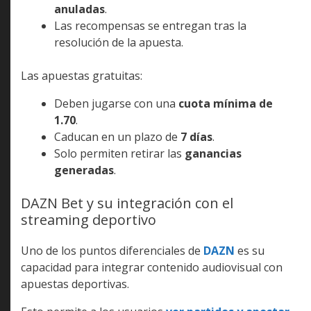
anuladas
.
Las recompensas se entregan tras la
resolución de la apuesta.
Las apuestas gratuitas:
Deben jugarse con una
cuota mínima de
1.70
.
Caducan en un plazo de
7 días
.
Solo permiten retirar las
ganancias
generadas
.
DAZN Bet y su integración con el
streaming deportivo
Uno de los puntos diferenciales de
DAZN
es su
capacidad para integrar contenido audiovisual con
apuestas deportivas.