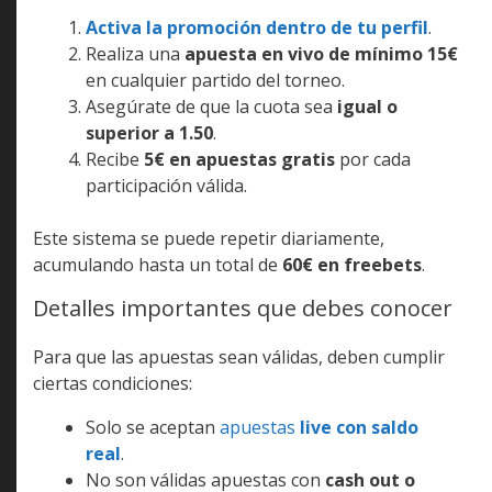
Activa la promoción dentro de tu perfil
.
Realiza una
apuesta en vivo de mínimo 15€
en cualquier partido del torneo.
Asegúrate de que la cuota sea
igual o
superior a 1.50
.
Recibe
5€ en apuestas gratis
por cada
participación válida.
Este sistema se puede repetir diariamente,
acumulando hasta un total de
60€ en freebets
.
Detalles importantes que debes conocer
Para que las apuestas sean válidas, deben cumplir
ciertas condiciones:
Solo se aceptan
apuestas
live con saldo
real
.
No son válidas apuestas con
cash out o