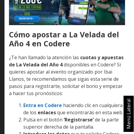
Cómo apostar a La Velada del
Año 4 en Codere
¿Te han llamado la atención las
cuotas y apuestas
de La Velada del Año 4
disponibles en Codere? Si
quieres apostar al evento organizado por Ibai
Llanos, te recomendamos que sigas esta serie de
pasos para registrarte, solicitar el bono y empezar
a hacer tus pronósticos:
Menú Lateral
Entra en Codere
haciendo clic en cualquiera
de los
enlaces
que encontrarás en esta web.
Pulsa en el botón
‘Registrarse’
de la parte
superior derecha de la pantalla.