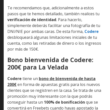
Te recomendamos que, adicionalmente a estos
pasos que te hemos detallado, también realices tu
verificación de identidad
. Para hacerlo,
simplemente deberás facilitar una fotografía de tu
DNI/NIE por ambas caras. De esta forma,
Codere
desbloqueará algunas limitaciones iniciales de tu
cuenta, como las retiradas de dinero o los ingresos
por más de 150€.
Bono bienvenida de Codere:
200€ para La Velada
Codere
tiene un
bono de bienvenida de hasta
200€
en forma de apuestas gratis para los nuevos
clientes que se registren en la casa. Se trata de una
promoción muy interesante con la que podrás
conseguir hasta un
100% de bonificación
que se
convertirá en Freebets cuando hayas apostado la