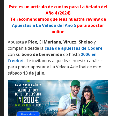
Este es un artículo de cuotas para La Velada del
Año 4 (2024)
Te recomendamos que leas nuestra review de
Apuestas a La Velada del Año 5
para apostar
online
Apuesta a
Plex, El Mariana, Viruzz, Shelao
y
compañía desde la
casa de apuestas de Codere
con su
bono de bienvenida
de hasta
200€ en
freebet
. Te invitamos a que leas nuestro análisis
para poder apostar a La Velada 4 de Ibai de este
sábado
13 de julio
.