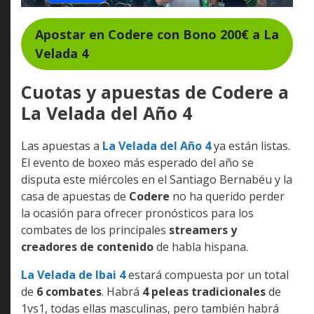
Apostar en Codere con Bono 200€ a La
Velada 4
Cuotas y apuestas de Codere a
La Velada del Año 4
Las apuestas a
La Velada del Año 4
ya están listas.
El evento de boxeo más esperado del año se
disputa este miércoles en el Santiago Bernabéu y la
casa de apuestas de
Codere
no ha querido perder
la ocasión para ofrecer pronósticos para los
combates de los principales
streamers y
creadores de contenido
de habla hispana.
La Velada de Ibai 4
estará compuesta por un total
de
6 combates
. Habrá
4 peleas tradicionales
de
1vs1, todas ellas masculinas, pero también habrá