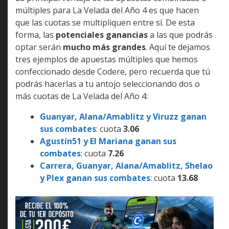
múltiples para La Velada del Año 4 es que hacen
que las cuotas se multipliquen entre sí. De esta
forma, las
potenciales ganancias
a las que podrás
optar serán
mucho más grandes
. Aquí te dejamos
tres ejemplos de apuestas múltiples que hemos
confeccionado desde Codere, pero recuerda que tú
podrás hacerlas a tu antojo seleccionando dos o
más cuotas de La Velada del Año 4:
Guanyar, Alana/Amablitz y Viruzz ganan
sus combates
: cuota
3.06
Agustín51 y El Mariana ganan sus
combates
: cuota
7.26
Carrera, Guanyar, Alana/Amablitz, Shelao
y Plex ganan sus combates
: cuota
13.68