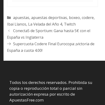
Categorías
apuestas
,
apuestas deportivas
,
boxeo
,
codere
,
Ibai Llanos
,
La Velada del Año 4
,
Twitch
Conecta5 de Sportium: Gana hasta 5€ con el
España vs Inglaterra
Supercuota Codere Final Eurocopa: ¡victoria de
España a cuota 4.00!
Todos los derechos reservados. Prohibida su
copia o reproducción total o parcial sin
autorización expresa por escrito de
ApuestasFree.com