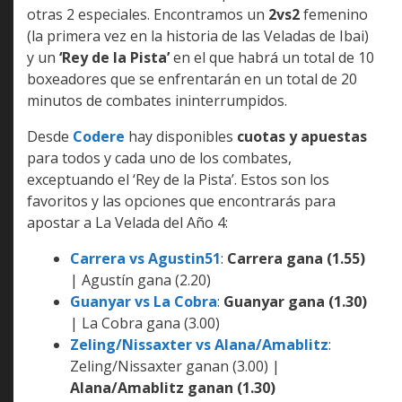
otras 2 especiales. Encontramos un
2vs2
femenino
(la primera vez en la historia de las Veladas de Ibai)
y un
‘Rey de la Pista’
en el que habrá un total de 10
boxeadores que se enfrentarán en un total de 20
minutos de combates ininterrumpidos.
Desde
Codere
hay disponibles
cuotas y apuestas
para todos y cada uno de los combates,
exceptuando el ‘Rey de la Pista’. Estos son los
favoritos y las opciones que encontrarás para
apostar a La Velada del Año 4:
Carrera vs Agustin51
:
Carrera gana (1.55)
| Agustín gana (2.20)
Guanyar vs La Cobra
:
Guanyar gana (1.30)
| La Cobra gana (3.00)
Zeling/Nissaxter vs Alana/Amablitz
:
Zeling/Nissaxter ganan (3.00) |
Alana/Amablitz ganan (1.30)