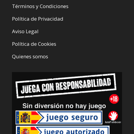
Términos y Condiciones
Política de Privacidad
Aviso Legal
Política de Cookies
Quienes somos