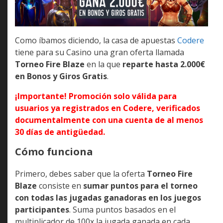
Como íbamos diciendo, la casa de apuestas
Codere
tiene para su Casino una gran oferta llamada
Torneo Fire Blaze
en la que
reparte hasta 2.000€
en Bonos y Giros Gratis
.
¡Importante! Promoción solo válida para
usuarios ya registrados en Codere, verificados
documentalmente con una cuenta de al menos
30 días de antigüedad.
Cómo funciona
Primero, debes saber que la oferta
Torneo Fire
Blaze
consiste en
sumar puntos para el torneo
con todas las jugadas ganadoras en los juegos
participantes
. Suma puntos basados en el
multiplicador de 100x la jugada ganada en cada