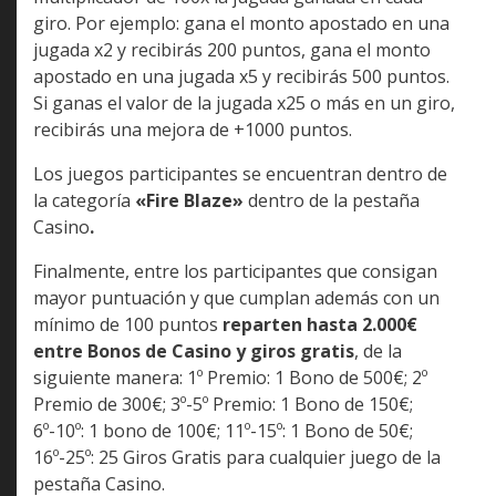
giro. Por ejemplo: gana el monto apostado en una
jugada x2 y recibirás 200 puntos, gana el monto
apostado en una jugada x5 y recibirás 500 puntos.
Si ganas el valor de la jugada x25 o más en un giro,
recibirás una mejora de +1000 puntos.
Los juegos participantes se encuentran dentro de
la categoría
«Fire Blaze»
dentro de la pestaña
Casino
.
Finalmente, entre los participantes que consigan
mayor puntuación y que cumplan además con un
mínimo de 100 puntos
reparten hasta 2.000€
entre Bonos de Casino y giros gratis
, de la
siguiente manera: 1º Premio: 1 Bono de 500€; 2º
Premio de 300€; 3º-5º Premio: 1 Bono de 150€;
6º-10º: 1 bono de 100€; 11º-15º: 1 Bono de 50€;
16º-25º: 25 Giros Gratis para cualquier juego de la
pestaña Casino.