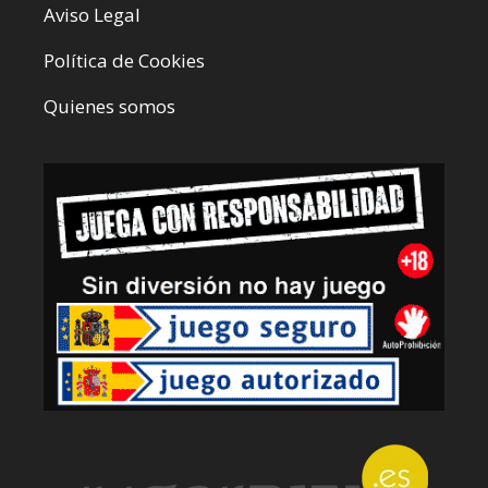
Aviso Legal
Política de Cookies
Quienes somos