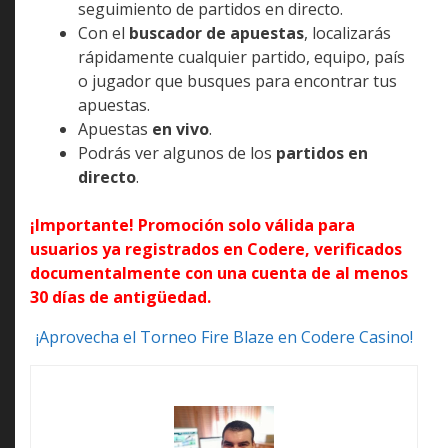
seguimiento de partidos en directo.
Con el
buscador de apuestas
, localizarás
rápidamente cualquier partido, equipo, país
o jugador que busques para encontrar tus
apuestas.
Apuestas
en vivo
.
Podrás ver algunos de los
partidos en
directo
.
¡Importante! Promoción solo válida para
usuarios ya registrados en Codere, verificados
documentalmente con una cuenta de al menos
30 días de antigüedad.
¡Aprovecha el Torneo Fire Blaze en Codere Casino!