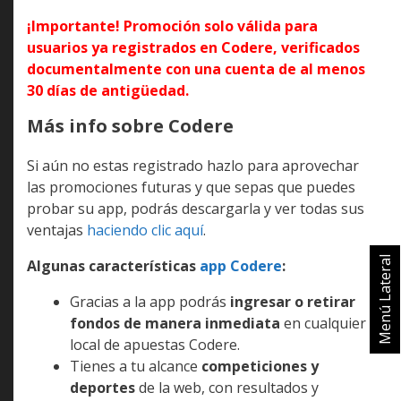
¡Importante! Promoción solo válida para
usuarios ya registrados en Codere, verificados
documentalmente con una cuenta de al menos
30 días de antigüedad.
Más info sobre Codere
Si aún no estas registrado hazlo para aprovechar
las promociones futuras y que sepas que puedes
probar su app, podrás descargarla y ver todas sus
ventajas
haciendo clic aquí
.
Menú Lateral
Algunas características
app Codere
:
Gracias a la app podrás
ingresar o retirar
fondos de manera inmediata
en cualquier
local de apuestas Codere.
Tienes a tu alcance
competiciones y
deportes
de la web, con resultados y