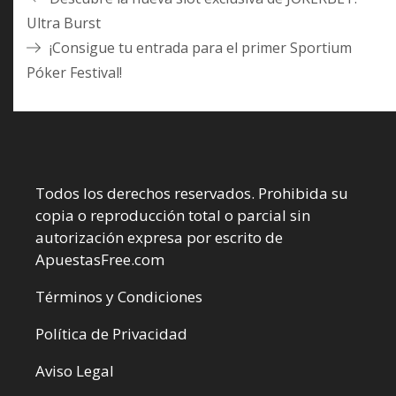
Ultra Burst
¡Consigue tu entrada para el primer Sportium
Póker Festival!
Todos los derechos reservados. Prohibida su
copia o reproducción total o parcial sin
autorización expresa por escrito de
ApuestasFree.com
Términos y Condiciones
Política de Privacidad
Aviso Legal