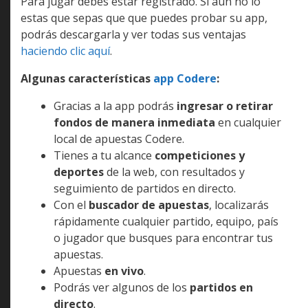
Para jugar debes estar registrado. Si aún no lo
estas que sepas que que puedes probar su app,
podrás descargarla y ver todas sus ventajas
haciendo clic aquí
.
Algunas características
app Codere
:
Gracias a la app podrás
ingresar o retirar
fondos de manera inmediata
en cualquier
local de apuestas Codere.
Tienes a tu alcance
competiciones y
deportes
de la web, con resultados y
seguimiento de partidos en directo.
Con el
buscador de apuestas
, localizarás
rápidamente cualquier partido, equipo, país
o jugador que busques para encontrar tus
apuestas.
Apuestas
en vivo
.
Podrás ver algunos de los
partidos en
directo
.