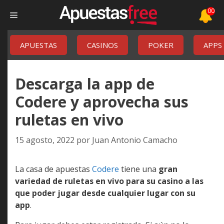
Saltar
00
Menú
al
contenido
APUESTAS
CASINOS
POKER
APPS
Descarga la app de
Codere y aprovecha sus
ruletas en vivo
15 agosto, 2022
por
Juan Antonio Camacho
La casa de apuestas
Codere
tiene una
gran
variedad de ruletas en vivo para su casino a las
que poder jugar desde cualquier lugar con su
app
.