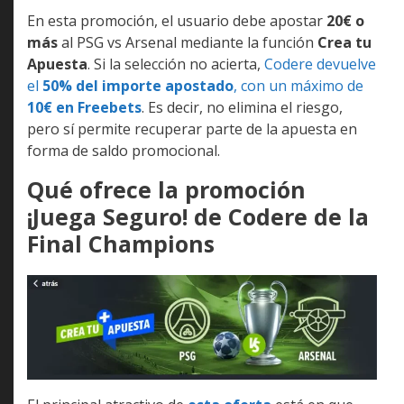
En esta promoción, el usuario debe apostar
20€ o
más
al PSG vs Arsenal mediante la función
Crea tu
Apuesta
. Si la selección no acierta,
Codere devuelve
el
50% del importe apostado
, con un máximo de
10€ en Freebets
. Es decir, no elimina el riesgo,
pero sí permite recuperar parte de la apuesta en
forma de saldo promocional.
Qué ofrece la promoción
¡Juega Seguro! de Codere de la
Final Champions