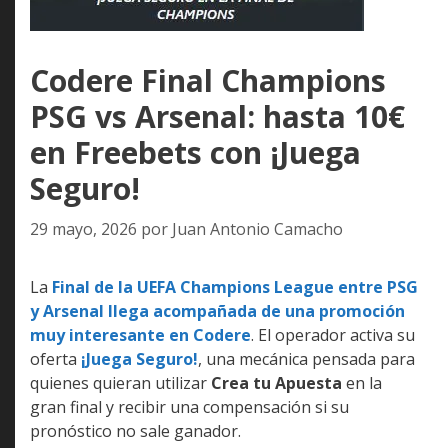
Codere Final Champions
PSG vs Arsenal: hasta 10€
en Freebets con ¡Juega
Seguro!
29 mayo, 2026
por
Juan Antonio Camacho
La
Final de la UEFA Champions League entre PSG
y Arsenal llega acompañada de una promoción
muy interesante en Codere
. El operador activa su
oferta
¡Juega Seguro!
, una mecánica pensada para
quienes quieran utilizar
Crea tu Apuesta
en la
gran final y recibir una compensación si su
pronóstico no sale ganador.