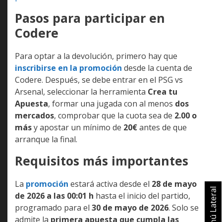
Pasos para participar en
Codere
Para optar a la devolución, primero hay que
inscribirse en la promoción
desde la cuenta de
Codere. Después, se debe entrar en el PSG vs
Arsenal, seleccionar la herramienta
Crea tu
Apuesta
, formar una jugada con al menos
dos
mercados
, comprobar que la cuota sea de
2.00 o
más
y apostar un mínimo de
20€
antes de que
arranque la final.
Requisitos más importantes
La
promoción
estará activa desde el
28 de mayo
Menú Lateral
de 2026 a las 00:01 h
hasta el inicio del partido,
programado para el
30 de mayo de 2026
. Solo se
admite la
primera apuesta que cumpla las