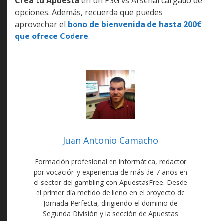
Crea tu Apuesta
en un PSG vs Arsenal cargado de
opciones. Además, recuerda que puedes
aprovechar el
bono de bienvenida de hasta 200€
que ofrece Codere
.
Juan Antonio Camacho
Formación profesional en informática, redactor
por vocación y experiencia de más de 7 años en
el sector del gambling con ApuestasFree. Desde
el primer día metido de lleno en el proyecto de
Jornada Perfecta, dirigiendo el dominio de
Segunda División y la sección de Apuestas