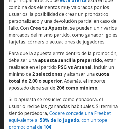
El principal atractivo de
esta oferta
está en que
combina dos elementos muy valorados por los
usuarios: la posibilidad de crear un pronóstico
personalizado y una devolución parcial en caso de
fallo. Con
Crea tu Apuesta
, se pueden unir varios
mercados del mismo partido, como ganador, goles,
tarjetas, córners o actuaciones de jugadores.
Para que la apuesta entre dentro de la promoción,
debe ser una
apuesta sencilla prepartido
, estar
realizada en el partido
PSG vs Arsenal
, incluir un
mínimo de
2 selecciones
y alcanzar una
cuota
total de 2.00 o superior
. Además, el importe
apostado debe ser de
20€ como mínimo
.
Si la apuesta se resuelve como ganadora, el
usuario recibe las ganancias habituales. Si termina
siendo perdedora,
Codere concede una Freebet
equivalente al
50% de lo jugado
, con un tope
promocional de
10€
.