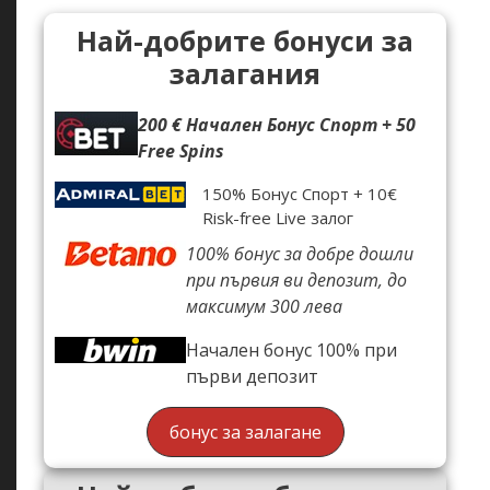
Най-добрите бонуси за
залагания
200 € Начален Бонус Спорт + 50
Free Spins
150% Бонус Спорт + 10€
Risk-free Live залог
100% бонус за добре дошли
при първия ви депозит, до
максимум 300 лева
Начален бонус 100% при
първи депозит
бонус за залагане