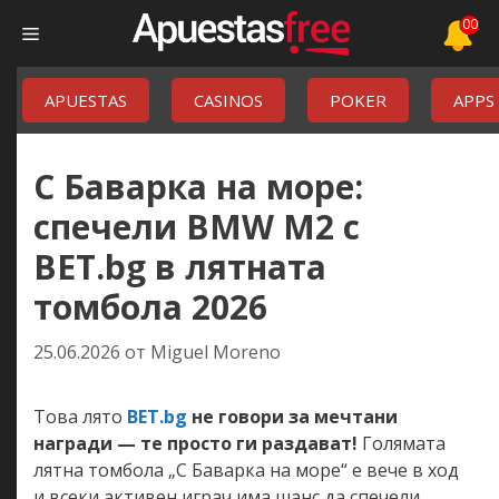
Към
00
Меню
съдържанието
APUESTAS
CASINOS
POKER
APPS
С Баварка на море:
спечели BMW M2 с
BET.bg в лятната
томбола 2026
25.06.2026
от
Miguel Moreno
Това лято
BET.bg
не говори за мечтани
награди — те просто ги раздават!
Голямата
лятна томбола „С Баварка на море“ е вече в ход
и всеки активен играч има шанс да спечели