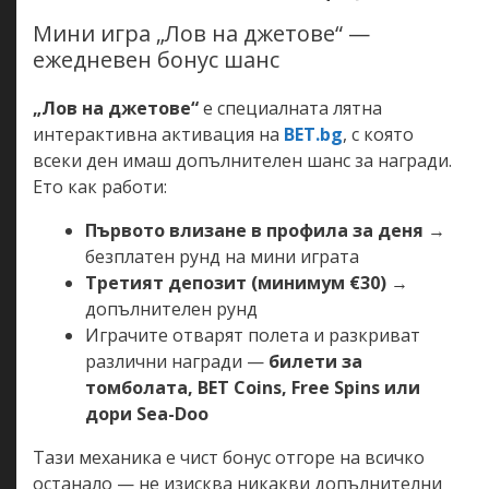
Мини игра „Лов на джетове“ —
ежедневен бонус шанс
„Лов на джетове“
е специалната лятна
интерактивна активация на
BET.bg
, с която
всеки ден имаш допълнителен шанс за награди.
Ето как работи:
Първото влизане в профила за деня
→
безплатен рунд на мини играта
Третият депозит (минимум €30)
→
допълнителен рунд
Играчите отварят полета и разкриват
различни награди —
билети за
томболата, BET Coins, Free Spins или
дори Sea-Doo
Тази механика е чист бонус отгоре на всичко
останало — не изисква никакви допълнителни