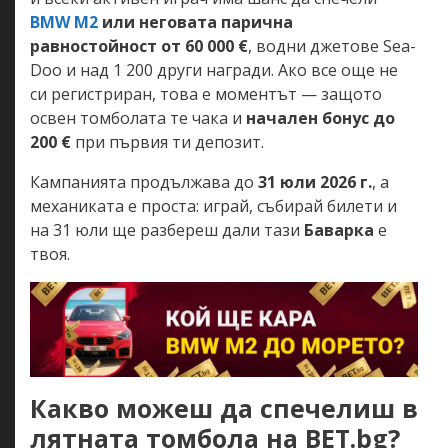
BMW M2
или неговата парична
равностойност от 60 000 €
, водни джетове Sea-
Doo и над 1 200 други награди. Ако все още не
си регистриран, това е моментът — защото
освен томболата те чака и
начален бонус до
200 €
при първия ти депозит.
Кампанията продължава до
31 юли 2026 г.
, а
механиката е проста: играй, събирай билети и
на 31 юли ще разбереш дали тази
Баварка
е
твоя.
Какво можеш да спечелиш в
лятната томбола на BET.bg?