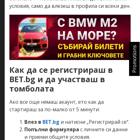
условия, само да влезеш в профила си всеки ден.
Promotions
Как да се регистрираш в
BET.bg и да участваш в
томболата
Ако все още нямаш акаунт, ето как да
стартираш за по-малко от 5 минути:
Влез в
BET.bg
и натисни „Регистрирай се“.
Попълни формуляра
с личните си данни
и приеми общите условия.