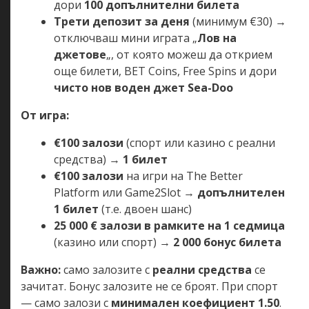
дори
100 допълнителни билета
Трети депозит за деня
(минимум €30) →
отключваш мини играта „
Лов на
джетове
„, от която можеш да открием
още билети, BET Coins, Free Spins и дори
чисто нов воден джет Sea-Doo
От игра:
€100 залози
(спорт или казино с реални
средства) →
1 билет
€100 залози
на игри на The Better
Platform или Game2Slot →
допълнителен
1 билет
(т.е. двоен шанс)
25 000 € залози в рамките на 1 седмица
(казино или спорт) →
2 000 бонус билета
Важно:
само залозите с
реални средства
се
зачитат. Бонус залозите не се броят. При спорт
— само залози с
минимален коефициент 1.50
.