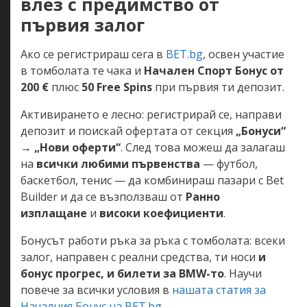
влез с предимство от
първия залог
Ако се регистрираш сега в
BET.bg
, освен участие
в томболата те чака и
Начален Спорт Бонус от
200 €
плюс
50 Free Spins
при първия ти депозит.
Активирането е лесно: регистрирай се, направи
депозит и поискай офертата от секция
„Бонуси“
→ „Нови оферти“
. След това можеш да залагаш
на
всички любими първенства
— футбол,
баскетбол, тенис — да комбинираш пазари с Bet
Builder и да се възползваш от
Ранно
изплащане
и
високи коефициенти
.
Бонусът работи ръка за ръка с томболата: всеки
залог, направен с реални средства, ти носи
и
бонус прогрес, и билети за BMW-то
. Научи
повече за всички условия в
нашата статия за
Началния Бонус на BET.bg
.