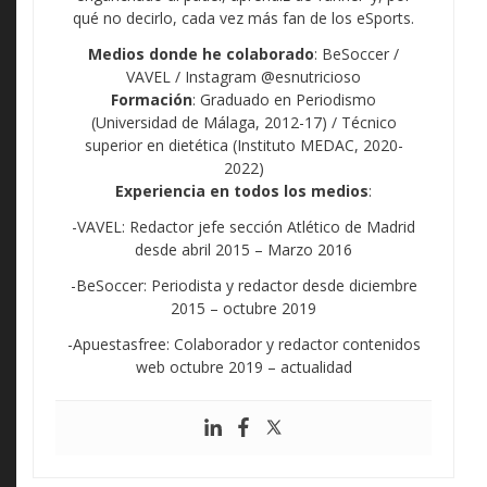
qué no decirlo, cada vez más fan de los eSports.
Medios donde he colaborado
: BeSoccer /
VAVEL / Instagram @esnutricioso
Formación
: Graduado en Periodismo
(Universidad de Málaga, 2012-17) / Técnico
superior en dietética (Instituto MEDAC, 2020-
2022)
Experiencia en todos los medios
:
-VAVEL: Redactor jefe sección Atlético de Madrid
desde abril 2015 – Marzo 2016
-BeSoccer: Periodista y redactor desde diciembre
2015 – octubre 2019
-Apuestasfree: Colaborador y redactor contenidos
web octubre 2019 – actualidad