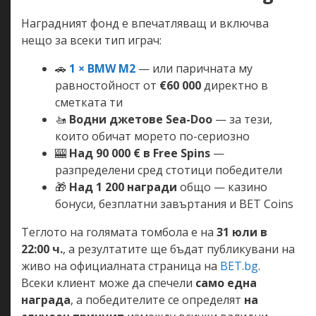
Наградният фонд е впечатляващ и включва
нещо за всеки тип играч:
🚗
1 × BMW M2
— или паричната му
равностойност от
€60 000
директно в
сметката ти
🚤
Водни джетове Sea-Doo
— за тези,
които обичат морето по-сериозно
🎰
Над 90 000 € в Free Spins
—
разпределени сред стотици победители
🎁
Над 1 200 награди
общо — казино
бонуси, безплатни завъртания и BET Coins
Теглото на голямата томбола е на
31 юли в
22:00 ч.
, а резултатите ще бъдат публикувани на
живо на официалната страница на
BET.bg
.
Всеки клиент може да спечели
само една
награда
, а победителите се определят
на