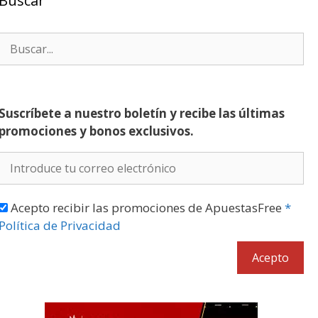
Buscar
Buscar:
Suscríbete a nuestro boletín y recibe las últimas
promociones y bonos exclusivos.
Acepto recibir las promociones de ApuestasFree
*
Política de Privacidad