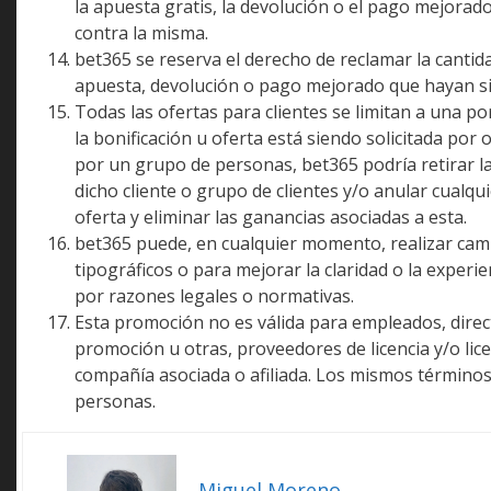
la apuesta gratis, la devolución o el pago mejorado
contra la misma.
bet365 se reserva el derecho de reclamar la cantida
apuesta, devolución o pago mejorado que hayan s
Todas las ofertas para clientes se limitan a una p
la bonificación u oferta está siendo solicitada por
por un grupo de personas, bet365 podría retirar la 
dicho cliente o grupo de clientes y/o anular cualqu
oferta y eliminar las ganancias asociadas a esta.
bet365 puede, en cualquier momento, realizar cam
tipográficos o para mejorar la claridad o la experi
por razones legales o normativas.
Esta promoción no es válida para empleados, direc
promoción u otras, proveedores de licencia y/o lice
compañía asociada o afiliada. Los mismos términos 
personas.
Miguel Moreno