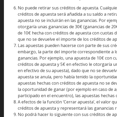
No puede retirar sus créditos de apuesta. Cualqui
créditos de apuesta será añadida a su saldo a retir
apuesta no se incluirán en las ganancias. Por ejem
otorgaría unas ganancias de 30€ (ganancias de 20
de 10€ hecha con créditos de apuesta con cuotas d
que no se devuelve el importe de los créditos de a
Las apuestas pueden hacerse con parte de sus crédi
embargo, la parte del importe correspondiente a lo
ganancias. Por ejemplo, una apuesta de 10€ con cuo
créditos de apuesta y 5€ en efectivo le otorgaría
en efectivo de su apuesta), dado que no se devuelve
apuesta se anula, pero había tenido la oportunidad
apuestas hechas con créditos de apuesta no se dev
la oportunidad de ganar (por ejemplo en caso de a
participado en el encuentro), las apuestas hechas 
A efectos de la función ‘Cerrar apuesta’, el valor q
créditos de apuesta y representará las ganancias r
No podrá hacer lo siguiente con sus créditos de ap