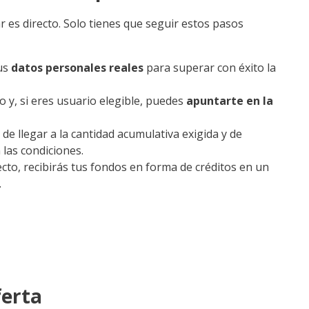
 es directo. Solo tienes que seguir estos pasos
tus
datos personales reales
para superar con éxito la
o y, si eres usuario elegible, puedes
apuntarte en la
de llegar a la cantidad acumulativa exigida y de
las condiciones.
ecto, recibirás tus fondos en forma de créditos en un
.
ferta