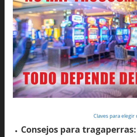
Claves para elegir
Consejos para tragaperras: 