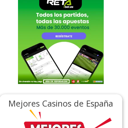
Mejores Casinos de España