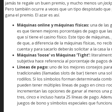
jamás te regale un buen premio, y mucho menos un
jack
Pero también ocurre a veces que un tipo despistado que 
gana el premio. El azar es así.
Máquinas online y máquinas físicas:
una de las 
es que tienen mejores porcentajes de pago que las 
que sí tiene el casino físico. Este tipo de máquinas
de que, a diferencia de la máquinas físicas, no rec
cuenta y para sacarlo deberás solicitar a la casa la
Máquinas ‘loose’ vs Máquinas ‘Tight’:
literalment
subjetiva hace referencia al porcentaje de pagos d
Líneas de pago:
uno de los mejores consejos para 
tradicionales (llamadas slots de bar) tienen una so
rodillos. Si los símbolos forman determinada com
pueden tener múltiples líneas de pago en cinco ro
incrementan las opciones de ganar al menos una p
tres, cinco e incluso hasta 25 líneas de pago. Ad
juegos de bono y símbolos especiales que funcion