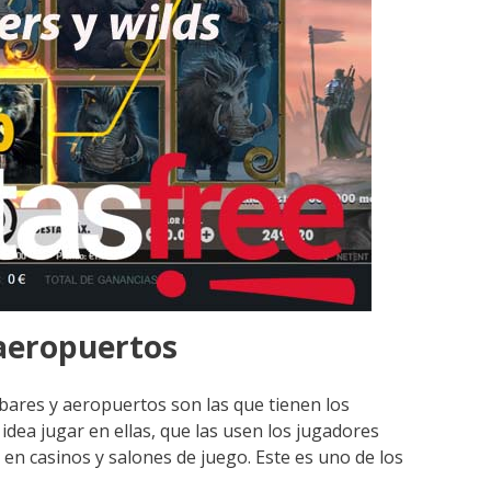
 aeropuertos
bares y aeropuertos son las que tienen los
dea jugar en ellas, que las usen los jugadores
 en casinos y salones de juego. Este es uno de los