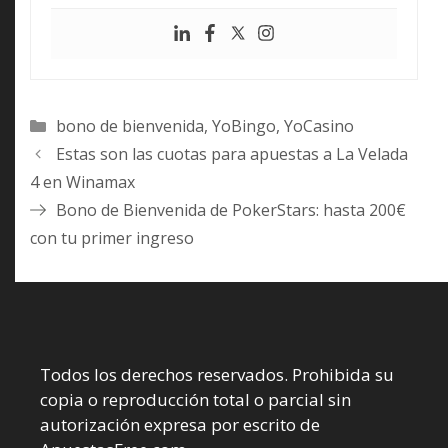
Categorías
bono de bienvenida
,
YoBingo
,
YoCasino
Estas son las cuotas para apuestas a La Velada
4 en Winamax
Bono de Bienvenida de PokerStars: hasta 200€
con tu primer ingreso
Todos los derechos reservados. Prohibida su
copia o reproducción total o parcial sin
autorización expresa por escrito de