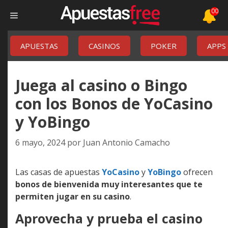
Saltar
00
Menú
al
contenido
APUESTAS
CASINOS
POKER
APPS
Juega al casino o Bingo
con los Bonos de YoCasino
y YoBingo
6 mayo, 2024
por
Juan Antonio Camacho
Las casas de apuestas
YoCasino
y
YoBingo
ofrecen
bonos de bienvenida muy interesantes que te
permiten jugar en su casino
.
Aprovecha y prueba el casino