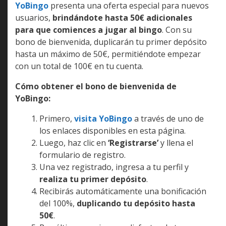
YoBingo
presenta una oferta especial para nuevos
usuarios,
brindándote hasta 50€ adicionales
para que comiences a jugar al bingo
. Con su
bono de bienvenida, duplicarán tu primer depósito
hasta un máximo de 50€, permitiéndote empezar
con un total de 100€ en tu cuenta.
Cómo obtener el bono de bienvenida de
YoBingo:
Primero,
visita YoBingo
a través de uno de
los enlaces disponibles en esta página.
Luego, haz clic en
‘Registrarse’
y llena el
formulario de registro.
Una vez registrado, ingresa a tu perfil y
realiza tu primer depósito
.
Recibirás automáticamente una bonificación
del 100%,
duplicando tu depósito hasta
50€
.