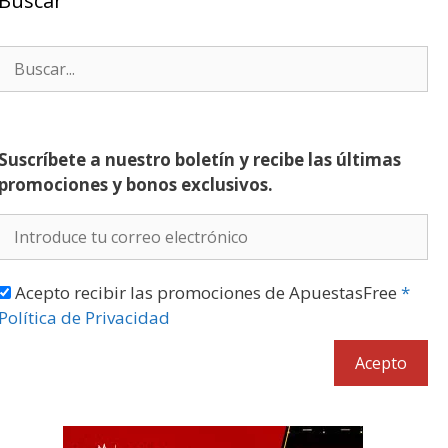
Buscar
Buscar:
Suscríbete a nuestro boletín y recibe las últimas
promociones y bonos exclusivos.
Acepto recibir las promociones de ApuestasFree
*
Política de Privacidad