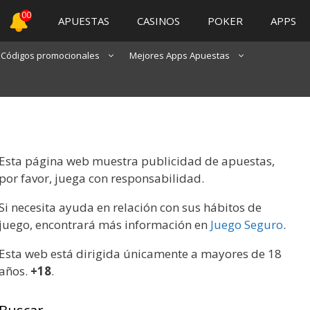
00
APUESTAS
CASINOS
POKER
APPS
Códigos promocionales
Mejores Apps Apuestas
Esta página web muestra publicidad de apuestas,
por favor, juega con responsabilidad.
Si necesita ayuda en relación con sus hábitos de
juego, encontrará más información en
Juego Seguro
.
Esta web está dirigida únicamente a mayores de 18
años.
+18
.