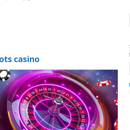
ots casino