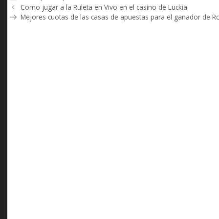
Como jugar a la Ruleta en Vivo en el casino de Luckia
Mejores cuotas de las casas de apuestas para el ganador de R