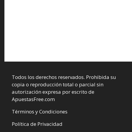
Todos los derechos reservados. Prohibida su
copia o reproducción total o parcial sin
autorización expresa por escrito de
ApuestasFree.com
Términos y Condiciones
Política de Privacidad