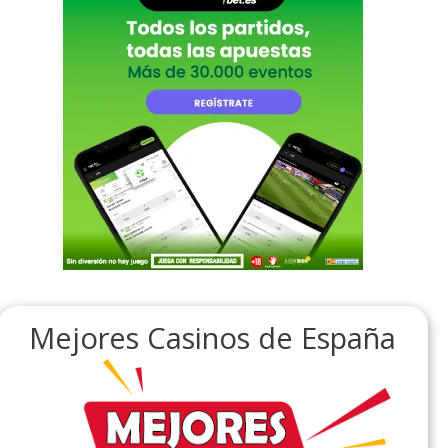
Mejores Casinos de España