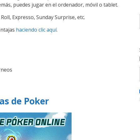
emás, puedes jugar en el ordenador, móvil o tablet.
Roll, Expresso, Sunday Surprise, etc.
entajas
haciendo clic aquí
.
rneos
as de Poker