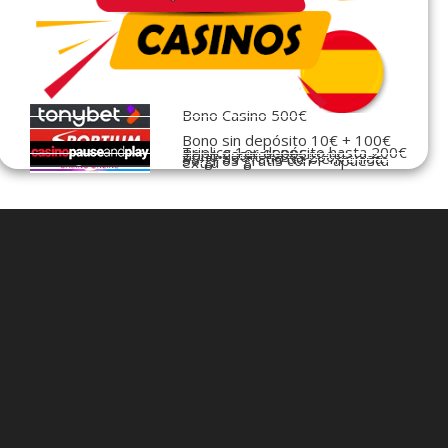
Bono Casino 500€
Bono sin depósito 10€ + 100€
Triplica 1er depósito hasta 200€
Bono Casino 500€
Bono 200% hasta 200€
80 giros gratis de bienvenida
50 giros gratis con 1ª apuesta
extra