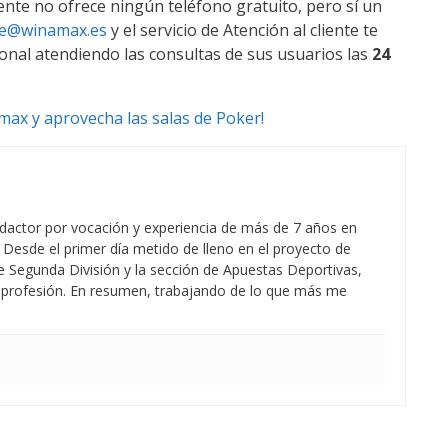
nte no ofrece ningún teléfono gratuito, pero sí un
te@winamax.es
y el servicio de Atención al cliente te
nal atendiendo las consultas de sus usuarios las
24
amax y aprovecha las salas de Poker!
edactor por vocación y experiencia de más de 7 años en
 Desde el primer día metido de lleno en el proyecto de
de Segunda División y la sección de Apuestas Deportivas,
i profesión. En resumen, trabajando de lo que más me