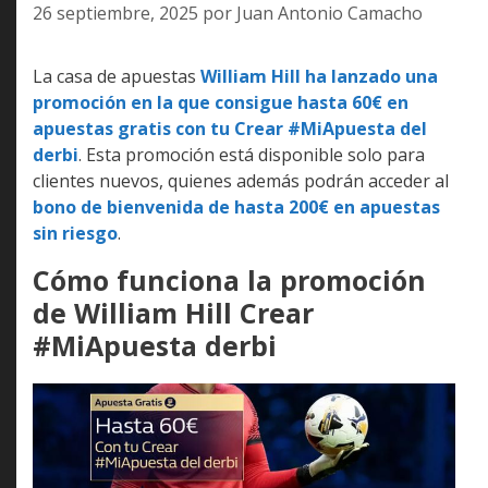
26 septiembre, 2025
por
Juan Antonio Camacho
La casa de apuestas
William Hill ha lanzado una
promoción en la que consigue hasta 60€ en
apuestas gratis con tu Crear #MiApuesta del
derbi
. Esta promoción está disponible solo para
clientes nuevos, quienes además podrán acceder al
bono de bienvenida de hasta 200€ en apuestas
sin riesgo
.
Cómo funciona la promoción
de William Hill Crear
#MiApuesta derbi