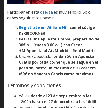
Participar en esta
oferta
es muy sencillo. Solo
debes seguir estos pasos:
Regístrate en William Hill
con el código
DERBICORNER
Realiza una
apuesta simple, prepartido de
30€ o + (cuota 3.00 o +) con Crear
#MiApuesta al At. Madrid – Real Madrid
Una vez apostado,
te dan 5€ en Apuesta
Gratis por cada córner que se saque en el
partido, hasta un máximo de 12 córners
(60€ en Apuesta Gratis como máximo)
Términos y condiciones
Válida
desde el 23 de septiembre a las
12:00h hasta el 27 de octubre a las 16:15h
.
Apuesta s
imple, prepartido
. No valen las