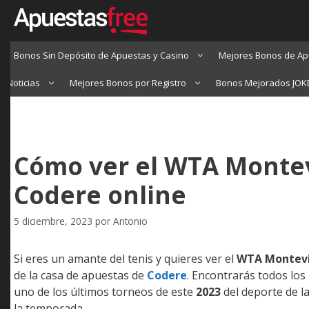
Saltar
al
contenido
Bonos Sin Depósito de Apuestas y Casino
Mejores Bonos de Ap
Noticias
Mejores Bonos por Registro
Bonos Mejorados JOK
Cómo ver el WTA Montev
Codere online
5 diciembre, 2023
por
Antonio
Si eres un amante del tenis y quieres ver el
WTA Montev
de la casa de apuestas de
Codere
. Encontrarás todos los
uno de los últimos torneos de este
2023
del deporte de l
la temporada.