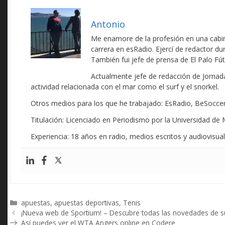
Antonio
Me enamore de la profesión en una cabin
carrera en esRadio. Ejercí de redactor d
También fui jefe de prensa de El Palo Fút
Actualmente jefe de redacción de Jornada
actividad relacionada con el mar como el surf y el snorkel.
Otros medios para los que he trabajado: EsRadio, BeSoccer
Titulación: Licenciado en Periodismo por la Universidad de
Experiencia: 18 años en radio, medios escritos y audiovisua
Categorías
apuestas
,
apuestas deportivas
,
Tenis
¡Nueva web de Sportium! – Descubre todas las novedades de su
Así puedes ver el WTA Angers online en Codere