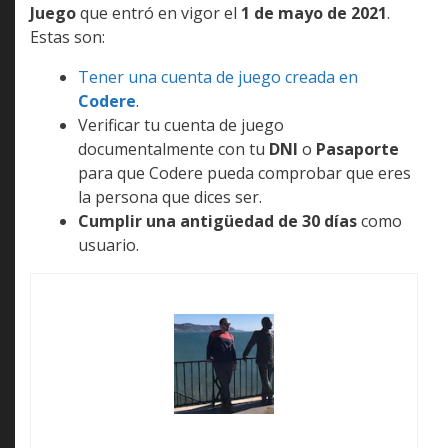
Juego
que entró en vigor el
1 de mayo de 2021
.
Estas son:
Tener una cuenta de juego creada en
Codere
.
Verificar tu cuenta de juego
documentalmente con tu
DNI
o
Pasaporte
para que Codere pueda comprobar que eres
la persona que dices ser.
Cumplir una antigüedad de 30 días
como
usuario.