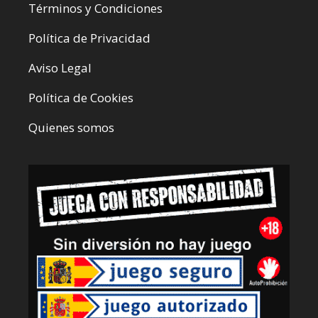
Términos y Condiciones
Política de Privacidad
Aviso Legal
Política de Cookies
Quienes somos