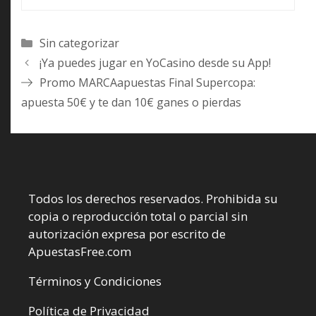
Categorías
Sin categorizar
¡Ya puedes jugar en YoCasino desde su App!
Promo MARCAapuestas Final Supercopa:
apuesta 50€ y te dan 10€ ganes o pierdas
Todos los derechos reservados. Prohibida su
copia o reproducción total o parcial sin
autorización expresa por escrito de
ApuestasFree.com
Términos y Condiciones
Política de Privacidad