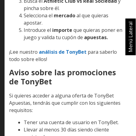
Busca el
Athletic Club vs Real Sociedad
y
pincha sobre él.
Selecciona el
mercado
al que quieras
apostar.
Menú Lateral
Introduce el
importe
que quieras poner en
juego y valida tu cupón de
apuestas.
¡Lee nuestro
análisis de TonyBet
para saberlo
todo sobre ellos!
Aviso sobre las promociones
de TonyBet
Si quieres acceder a alguna oferta de TonyBet
Apuestas, tendrás que cumplir con los siguientes
requisitos:
Tener una cuenta de usuario en TonyBet.
Llevar al menos 30 días siendo cliente