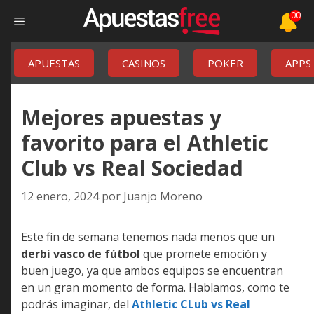
Saltar
00
Menú
al
contenido
APUESTAS
CASINOS
POKER
APPS
Mejores apuestas y
favorito para el Athletic
Club vs Real Sociedad
12 enero, 2024
por
Juanjo Moreno
Este fin de semana tenemos nada menos que un
derbi vasco de fútbol
que promete emoción y
buen juego, ya que ambos equipos se encuentran
en un gran momento de forma. Hablamos, como te
podrás imaginar, del
Athletic CLub vs Real