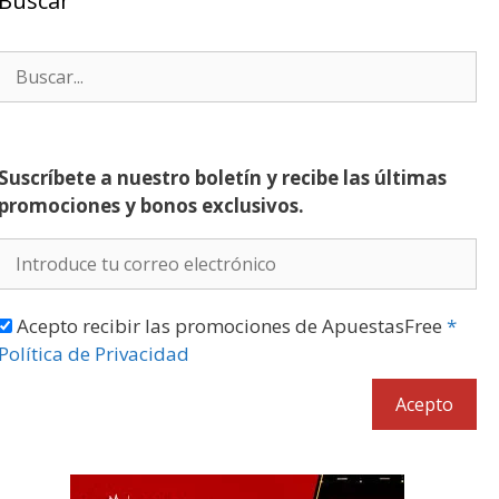
Buscar
Buscar:
Suscríbete a nuestro boletín y recibe las últimas
promociones y bonos exclusivos.
Acepto recibir las promociones de ApuestasFree
*
Política de Privacidad