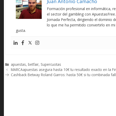
Juan Antonio Camacho
Formación profesional en informática, r
el sector del gambling con ApuestasFree.
Jornada Perfecta, dirigiendo el dominio 
lo que me ha permitido convertirlo en m
gusta.
Categorías
apuestas
,
betfair
,
Supercuotas
MARCAapuestas asegura hasta 10€ tu resultado exacto en la F
Cashback Betway Roland Garros: hasta 50€ si tu combinada fall