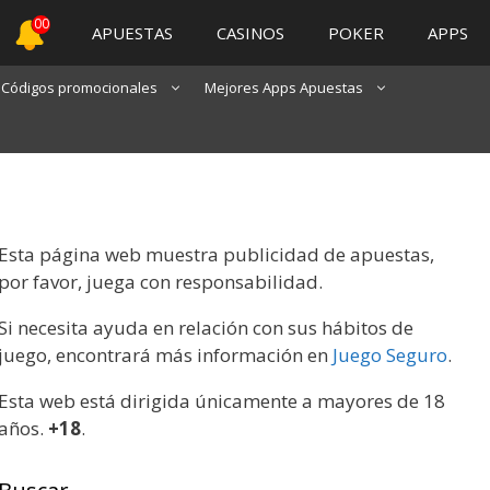
00
APUESTAS
CASINOS
POKER
APPS
Códigos promocionales
Mejores Apps Apuestas
Esta página web muestra publicidad de apuestas,
por favor, juega con responsabilidad.
Si necesita ayuda en relación con sus hábitos de
juego, encontrará más información en
Juego Seguro
.
Esta web está dirigida únicamente a mayores de 18
años.
+18
.