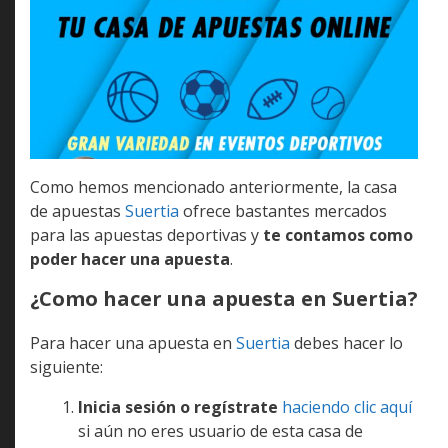
Como hemos mencionado anteriormente, la casa
de apuestas
Suertia
ofrece bastantes mercados
para las apuestas deportivas y
te contamos como
poder hacer una apuesta
.
¿Como hacer una apuesta en Suertia?
Para hacer una apuesta en
Suertia
debes hacer lo
siguiente:
Inicia sesión o regístrate
haciendo clic aquí
si aún no eres usuario de esta casa de