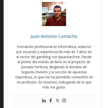
Juan Antonio Camacho
Formación profesional en informática, redactor
por vocación y experiencia de más de 7 años en
el sector del gambling con ApuestasFree. Desde
el primer día metido de lleno en el proyecto de
Jornada Perfecta, dirigiendo el dominio de
Segunda División y la sección de Apuestas
Deportivas, lo que me ha permitido convertirlo en
mi profesión. En resumen, trabajando de lo que
más me gusta.