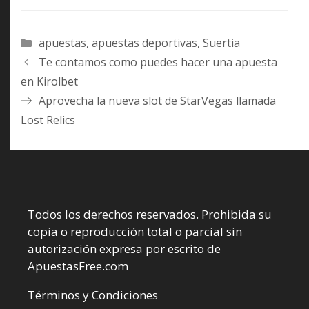
Categorías
apuestas
,
apuestas deportivas
,
Suertia
Te contamos como puedes hacer una apuesta
en Kirolbet
Aprovecha la nueva slot de StarVegas llamada
Lost Relics
Todos los derechos reservados. Prohibida su
copia o reproducción total o parcial sin
autorización expresa por escrito de
ApuestasFree.com
Términos y Condiciones