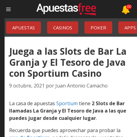
Saltar
00
Menú
al
contenido
APUESTAS
CASINOS
POKER
APPS
Juega a las Slots de Bar La
Granja y El Tesoro de Java
con Sportium Casino
9 octubre, 2021
por
Juan Antonio Camacho
La casa de apuestas
Sportium
tiene
2 Slots de Bar
llamadas La Granja y El Tesoro de Java a las que
puedes jugar desde cualquier lugar
.
Recuerda que puedes aprovechar para probar la