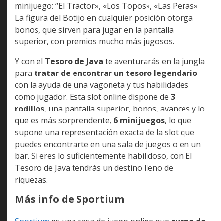
minijuego: “El Tractor», «Los Topos», «Las Peras»
La figura del Botijo en cualquier posición otorga
bonos, que sirven para jugar en la pantalla
superior, con premios mucho más jugosos.
Y con el
Tesoro de Java
te aventurarás en la jungla
para
tratar de encontrar un tesoro legendario
con la ayuda de una vagoneta y tus habilidades
como jugador. Esta slot online dispone de
3
rodillos
, una pantalla superior, bonos, avances y lo
que es más sorprendente,
6 minijuegos
, lo que
supone una representación exacta de la slot que
puedes encontrarte en una sala de juegos o en un
bar. Si eres lo suficientemente habilidoso, con El
Tesoro de Java tendrás un destino lleno de
riquezas.
Más info de Sportium