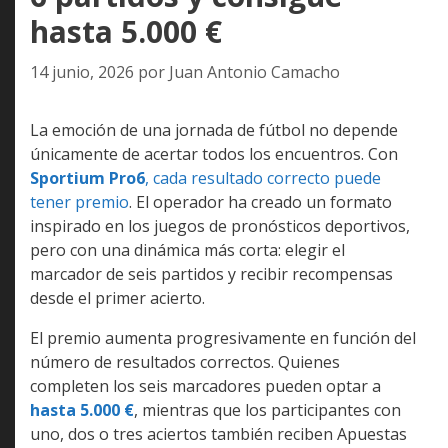
hasta 5.000 €
14 junio, 2026
por
Juan Antonio Camacho
La emoción de una jornada de fútbol no depende
únicamente de acertar todos los encuentros. Con
Sportium Pro6
, cada resultado correcto puede
tener premio
. El operador ha creado un formato
inspirado en los juegos de pronósticos deportivos,
pero con una dinámica más corta: elegir el
marcador de seis partidos y recibir recompensas
desde el primer acierto.
El premio aumenta progresivamente en función del
número de resultados correctos. Quienes
completen los seis marcadores pueden optar a
hasta 5.000 €
, mientras que los participantes con
uno, dos o tres aciertos también reciben Apuestas