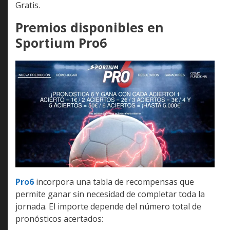
Gratis.
Premios disponibles en
Sportium Pro6
Pro6
incorpora una tabla de recompensas que
permite ganar sin necesidad de completar toda la
jornada. El importe depende del número total de
pronósticos acertados: