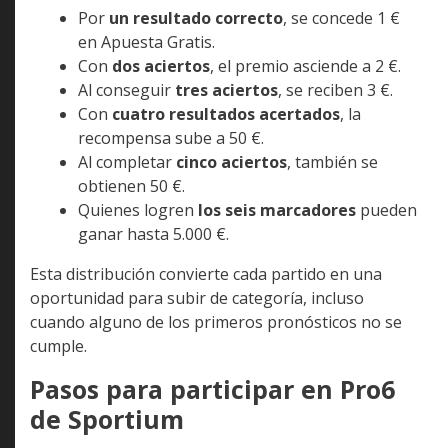
Por
un resultado correcto
, se concede 1 €
en Apuesta Gratis.
Con
dos aciertos
, el premio asciende a 2 €.
Al conseguir
tres aciertos
, se reciben 3 €.
Con
cuatro resultados acertados
, la
recompensa sube a 50 €.
Al completar
cinco aciertos
, también se
obtienen 50 €.
Quienes logren
los seis marcadores
pueden
ganar hasta 5.000 €.
Esta distribución convierte cada partido en una
oportunidad para subir de categoría, incluso
cuando alguno de los primeros pronósticos no se
cumple.
Pasos para participar en Pro6
de Sportium