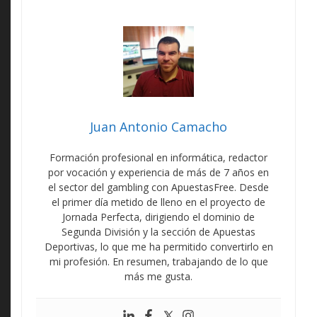
Juan Antonio Camacho
Formación profesional en informática, redactor
por vocación y experiencia de más de 7 años en
el sector del gambling con ApuestasFree. Desde
el primer día metido de lleno en el proyecto de
Jornada Perfecta, dirigiendo el dominio de
Segunda División y la sección de Apuestas
Deportivas, lo que me ha permitido convertirlo en
mi profesión. En resumen, trabajando de lo que
más me gusta.