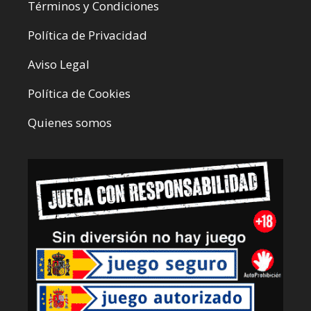
Términos y Condiciones
Política de Privacidad
Aviso Legal
Política de Cookies
Quienes somos