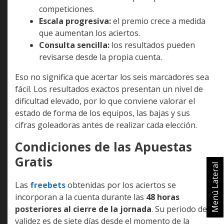
competiciones.
Escala progresiva:
el premio crece a medida
que aumentan los aciertos.
Consulta sencilla:
los resultados pueden
revisarse desde la propia cuenta.
Eso no significa que acertar los seis marcadores sea
fácil. Los resultados exactos presentan un nivel de
dificultad elevado, por lo que conviene valorar el
estado de forma de los equipos, las bajas y sus
cifras goleadoras antes de realizar cada elección.
Condiciones de las Apuestas
Gratis
Menú Lateral
Las
freebets
obtenidas por los aciertos se
incorporan a la cuenta durante las
48 horas
posteriores al cierre de la jornada
. Su periodo de
validez es de siete días desde el momento de la