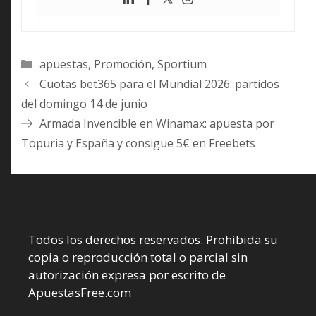
Categorías
apuestas
,
Promoción
,
Sportium
Cuotas bet365 para el Mundial 2026: partidos
del domingo 14 de junio
Armada Invencible en Winamax: apuesta por
Topuria y España y consigue 5€ en Freebets
Todos los derechos reservados. Prohibida su
copia o reproducción total o parcial sin
autorización expresa por escrito de
ApuestasFree.com