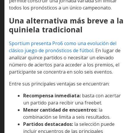
permite construir una jornada variada sin limitar
todos los pronósticos a un único campeonato.
Una alternativa más breve a la
quiniela tradicional
Sportium presenta Pro6 como una evolución del
clásico juego de pronósticos de fútbol
. En lugar de
analizar quince partidos o necesitar un elevado
número de aciertos para acceder a los premios, el
participante se concentra en solo seis eventos.
Entre sus principales ventajas se encuentran:
Recompensa inmediata:
basta con acertar
un partido para recibir una freebet.
Menor cantidad de encuentros:
la
combinación se limita a seis resultados.
Partidos destacados:
la selección puede
incluir encuentros de las principales