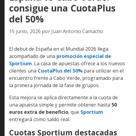
consigue una CuotaPlus
del 50%
15 junio, 2026
por
Juan Antonio Camacho
El debut de España en el Mundial 2026 llega
acompañado de una
promoción especial de
Sportium
. La casa de apuestas ofrece a los nuevos
clientes una
CuotaPlus del 50%
para utilizar en el
encuentro frente a Cabo Verde, programado para
la primera jornada de la fase de grupos.
Esta mejora se aplica directamente a la cuota de
una apuesta simple y permite obtener hasta
50
euros extra de beneficio
, que
Sportium
entregará como saldo real.
Cuotas Sportium destacadas