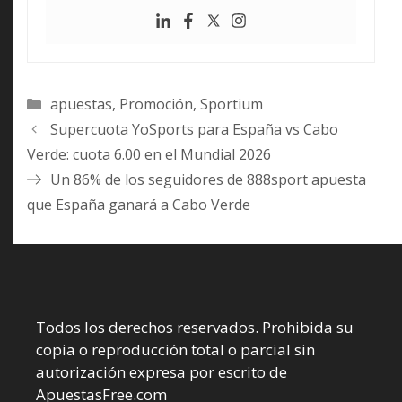
Categorías
apuestas
,
Promoción
,
Sportium
Supercuota YoSports para España vs Cabo
Verde: cuota 6.00 en el Mundial 2026
Un 86% de los seguidores de 888sport apuesta
que España ganará a Cabo Verde
Todos los derechos reservados. Prohibida su
copia o reproducción total o parcial sin
autorización expresa por escrito de
ApuestasFree.com