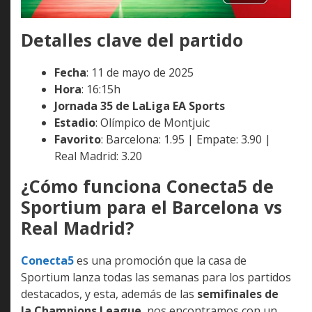
Detalles clave del partido
Fecha
: 11 de mayo de 2025
Hora
: 16:15h
Jornada 35 de LaLiga EA Sports
Estadio
: Olímpico de Montjuic
Favorito
: Barcelona: 1.95 | Empate: 3.90 |
Real Madrid: 3.20
¿Cómo funciona Conecta5 de
Sportium para el Barcelona vs
Real Madrid?
Conecta5
es una promoción que la casa de
Sportium lanza todas las semanas para los partidos
destacados, y esta, además de las
semifinales de
la Champions League
, nos encontramos con un