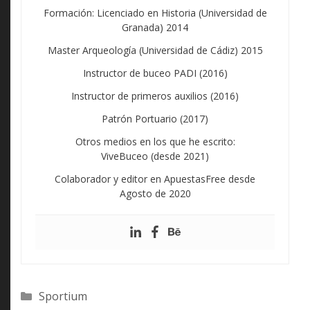
Formación: Licenciado en Historia (Universidad de
Granada) 2014
Master Arqueología (Universidad de Cádiz) 2015
Instructor de buceo PADI (2016)
Instructor de primeros auxilios (2016)
Patrón Portuario (2017)
Otros medios en los que he escrito:
ViveBuceo (desde 2021)
Colaborador y editor en ApuestasFree desde
Agosto de 2020
Categorías
Sportium