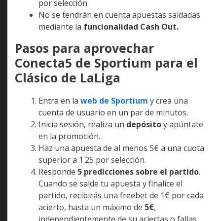
por selección.
No se tendrán en cuenta apuestas saldadas
mediante la
funcionalidad Cash Out.
Pasos para aprovechar
Conecta5 de Sportium para el
Clásico de LaLiga
Entra en la
web de Sportium
y crea una
cuenta de usuario en un par de minutos.
Inicia sesión, realiza un
depósito
y apúntate
en la promoción.
Haz una apuesta de al menos 5€ a una cuota
superior a 1.25 por selección.
Responde
5 predicciones sobre el partido
.
Cuando se salde tu apuesta y finalice el
partido, recibirás una freebet de 1€ por cada
acierto, hasta un máximo de
5€
,
independientemente de su aciertas o fallas