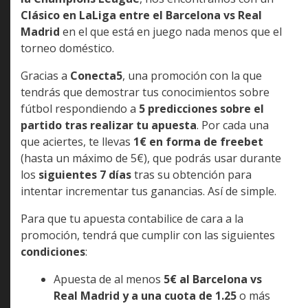
Clásico en LaLiga entre el Barcelona vs Real
Madrid
en el que está en juego nada menos que el
torneo doméstico.
Gracias a
Conecta5
, una promoción con la que
tendrás que demostrar tus conocimientos sobre
fútbol respondiendo a
5 predicciones sobre el
partido tras realizar tu apuesta
. Por cada una
que aciertes, te llevas
1€ en forma de freebet
(hasta un máximo de 5€), que podrás usar durante
los
siguientes 7 días
tras su obtención para
intentar incrementar tus ganancias. Así de simple.
Para que tu apuesta contabilice de cara a la
promoción, tendrá que cumplir con las siguientes
condiciones
:
Apuesta de al menos
5€ al Barcelona vs
Real Madrid y a una cuota de 1.25
o más