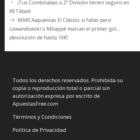
¡Tus Combinadas a 2ª División tienen seguro en
RETAbet!
MARCAapuestas El Clásico: si fallas pero
Lewandowski o Mbappé marcan el primer gol…
¡devolución de hasta 10€!
Todos los derechos reservados. Prohibida su
copia o reproducción total o parcial sin
autorización expresa por escrito de
ApuestasFree.com
Términos y Condiciones
Política de Privacidad