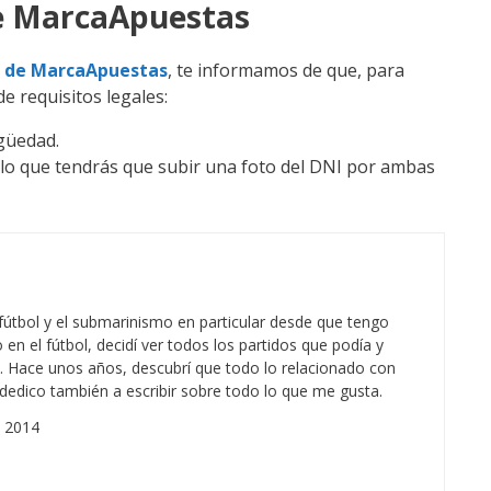
de MarcaApuestas
 de MarcaApuestas
, te informamos de que, para
e requisitos legales:
igüedad.
 lo que tendrás que subir una foto del DNI por ambas
fútbol y el submarinismo en particular desde que tengo
n el fútbol, decidí ver todos los partidos que podía y
. Hace unos años, descubrí que todo lo relacionado con
dedico también a escribir sobre todo lo que me gusta.
) 2014