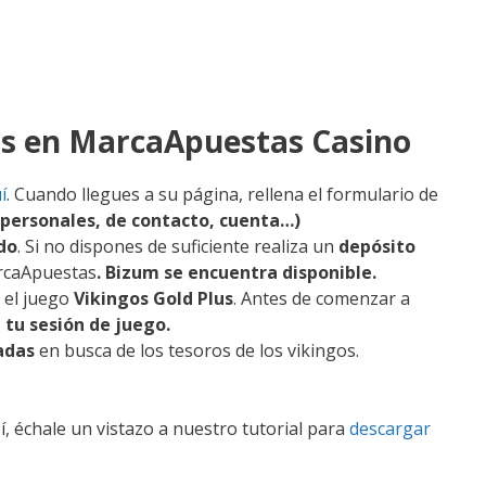
us en MarcaApuestas Casino
í
. Cuando llegues a su página, rellena el formulario de
(personales, de contacto, cuenta…)
ldo
. Si no dispones de suficiente realiza un
depósito
rcaApuestas
. Bizum se encuentra disponible.
 el juego
Vikingos Gold Plus
. Antes de comenzar a
 tu sesión de juego.
adas
en busca de los tesoros de los vikingos.
, échale un vistazo a nuestro tutorial para
descargar