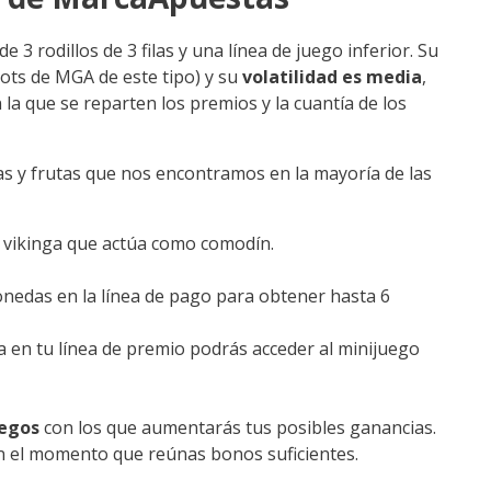
e 3 rodillos de 3 filas y una línea de juego inferior. Su
lots de MGA de este tipo) y su
volatilidad es media
,
n la que se reparten los premios y la cuantía de los
s y frutas que nos encontramos en la mayoría de las
r vikinga que actúa como comodín.
nedas en la línea de pago para obtener hasta 6
a en tu línea de premio podrás acceder al minijuego
egos
con los que aumentarás tus posibles ganancias.
 en el momento que reúnas bonos suficientes.