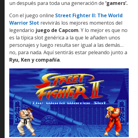
un después para toda una generación de
‘gamers’.
Con el juego online
Street Fighter II: The World
Warrior Slot
revivirás los mejores momentos del
legendario
juego de Capcom
. Y lo mejor es que no
es la típica slot genérica a la que le añaden unos
personajes y luego resulta ser igual a las demás…
no, para nada. Aquí sentirás estar peleando junto a
Ryu, Ken y compañía
.