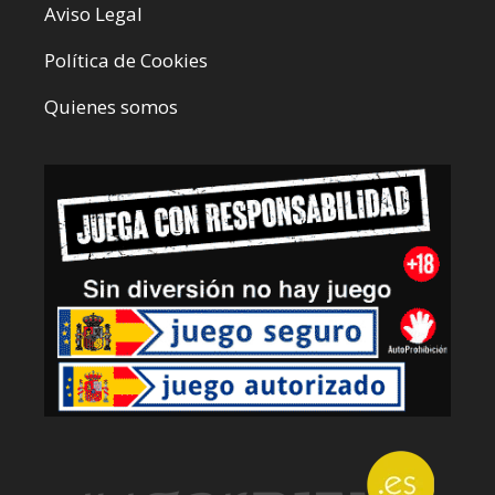
Aviso Legal
Política de Cookies
Quienes somos