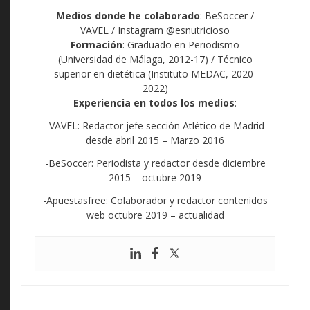
Medios donde he colaborado
: BeSoccer /
VAVEL / Instagram @esnutricioso
Formación
: Graduado en Periodismo
(Universidad de Málaga, 2012-17) / Técnico
superior en dietética (Instituto MEDAC, 2020-
2022)
Experiencia en todos los medios
:
-VAVEL: Redactor jefe sección Atlético de Madrid
desde abril 2015 – Marzo 2016
-BeSoccer: Periodista y redactor desde diciembre
2015 – octubre 2019
-Apuestasfree: Colaborador y redactor contenidos
web octubre 2019 – actualidad