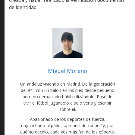
creada y haber realizado la verificación documental
de identidad.
Miguel Moreno
Un andaluz viviendo en Madrid. De la generación
del 94′, con un balón en los pies desde pequeño
pero no demasiado hábil utilizándolo. Pasé de
vivir el fútbol jugándolo a solo verlo y escribir
sobre él.
Apasionado de los deportes de fuerza,
enganchado al pádel, aprendiz de ‘runner’ y, por
qué no decirlo, cada vez más fan de los eSports.