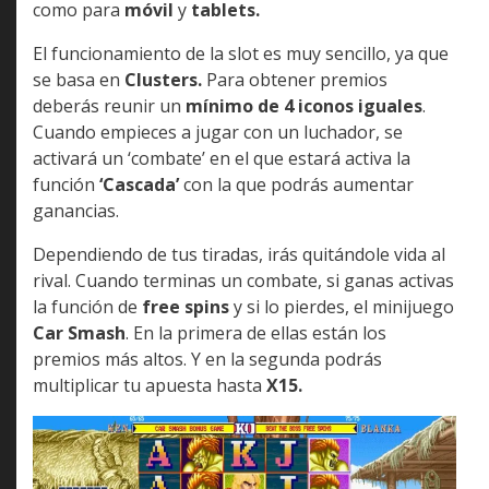
como para
móvil
y
tablets.
El funcionamiento de la slot es muy sencillo, ya que
se basa en
Clusters.
Para obtener premios
deberás reunir un
mínimo de 4 iconos iguales
.
Cuando empieces a jugar con un luchador, se
activará un ‘combate’ en el que estará activa la
función
‘Cascada’
con la que podrás aumentar
ganancias.
Dependiendo de tus tiradas, irás quitándole vida al
rival. Cuando terminas un combate, si ganas activas
la función de
free spins
y si lo pierdes, el minijuego
Car Smash
. En la primera de ellas están los
premios más altos. Y en la segunda podrás
multiplicar tu apuesta hasta
X15.