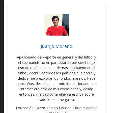
Juanjo Moreno
Apasionado del deporte en general y del fútbol y
el submarinismo en particular desde que tengo
uso de razón. Al no ser demasiado bueno en el
fútbol, decidí ver todos los partidos que podía y
dedicarme a explorar los fondos marinos. Hace
unos años, descubrí que todo lo relacionado con
Internet era otra de mis vocaciones y, desde
entonces, me dedico también a escribir sobre
todo lo que me gusta.
Formación: Licenciado en Historia (Universidad de