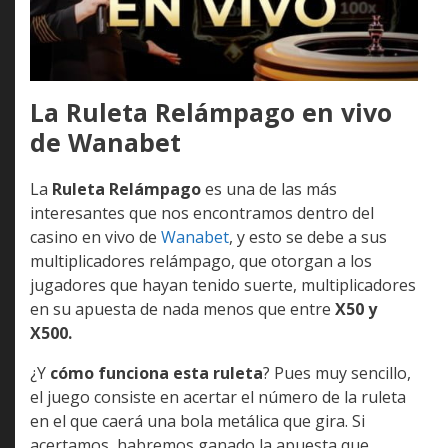
La Ruleta Relámpago en vivo
de Wanabet
La
Ruleta Relámpago
es una de las más
interesantes que nos encontramos dentro del
casino en vivo de
Wanabet
, y esto se debe a sus
multiplicadores relámpago, que otorgan a los
jugadores que hayan tenido suerte, multiplicadores
en su apuesta de nada menos que entre
X50 y
X500.
¿Y
cómo funciona esta ruleta
? Pues muy sencillo,
el juego consiste en acertar el número de la ruleta
en el que caerá una bola metálica que gira. Si
acertamos, habremos ganado la apuesta que