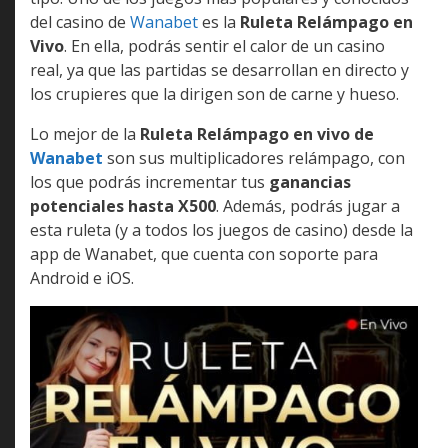
del casino de
Wanabet
es la
Ruleta Relámpago en
Vivo
. En ella, podrás sentir el calor de un casino
real, ya que las partidas se desarrollan en directo y
los crupieres que la dirigen son de carne y hueso.
Lo mejor de la
Ruleta Relámpago en vivo de
Wanabet
son sus multiplicadores relámpago, con
los que podrás incrementar tus
ganancias
potenciales hasta X500
. Además, podrás jugar a
esta ruleta (y a todos los juegos de casino) desde la
app de Wanabet, que cuenta con soporte para
Android e iOS.