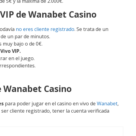
de 5€ y la máxima de 2.000€.
o VIP de Wanabet Casino
todavía
no eres cliente registrado
. Se trata de un
 de un par de minutos.
s muy bajo o de 0€.
Vivo VIP.
rar en el juego.
rrespondientes.
e Wanabet Casino
es
para poder jugar en el casino en vivo de
Wanabet
,
ser cliente registrado, tener la cuenta verificada