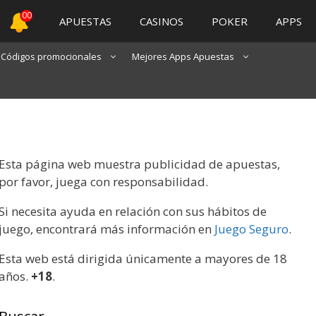
00
APUESTAS
CASINOS
POKER
APPS
Códigos promocionales
Mejores Apps Apuestas
Esta página web muestra publicidad de apuestas,
por favor, juega con responsabilidad.
Si necesita ayuda en relación con sus hábitos de
juego, encontrará más información en
Juego Seguro
.
Esta web está dirigida únicamente a mayores de 18
años.
+18
.