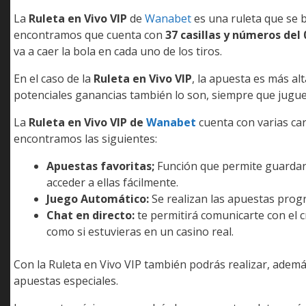
La
Ruleta en Vivo VIP
de
Wanabet
es una ruleta que se 
encontramos que cuenta con
37 casillas y números del 0
va a caer la bola en cada uno de los tiros.
En el caso de la
Ruleta en Vivo VIP
, la apuesta es más alt
potenciales ganancias también lo son, siempre que jugu
La
Ruleta en Vivo VIP de
Wanabet
cuenta con varias car
encontramos las siguientes:
Apuestas favoritas;
Función que permite guarda
acceder a ellas fácilmente.
Juego Automático:
Se realizan las apuestas prog
Chat en directo:
te permitirá comunicarte con el cr
como si estuvieras en un casino real.
Con la Ruleta en Vivo VIP también podrás realizar, además
apuestas especiales.