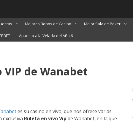
uestas
Mejores Bonos de Casino
Mejor Sala de Poker
ERBET
Apuesta a la Velada del Año 6
vo VIP de Wanabet
Wanabet
es su casino en vivo, que nos ofrece varias
a exclusiva
Ruleta en vivo Vip
de Wanabet, en la que