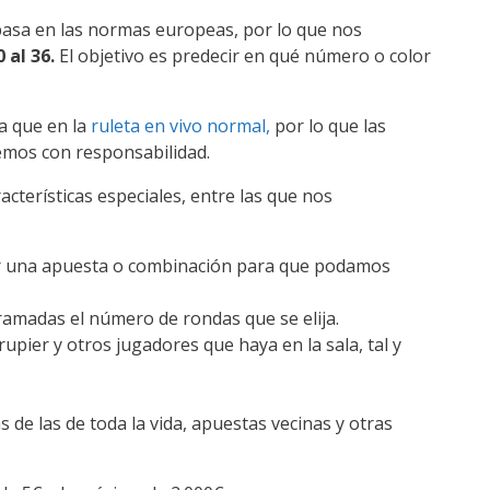
basa en las normas europeas, por lo que nos
 al 36.
El objetivo es predecir en qué número o color
a que en la
ruleta en vivo normal,
por lo que las
emos con responsabilidad.
acterísticas especiales, entre las que nos
r una apuesta o combinación para que podamos
ramadas el número de rondas que se elija.
upier y otros jugadores que haya en la sala, tal y
 de las de toda la vida, apuestas vecinas y otras