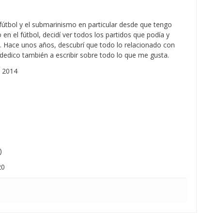
fútbol y el submarinismo en particular desde que tengo
n el fútbol, decidí ver todos los partidos que podía y
. Hace unos años, descubrí que todo lo relacionado con
dedico también a escribir sobre todo lo que me gusta.
) 2014
)
20