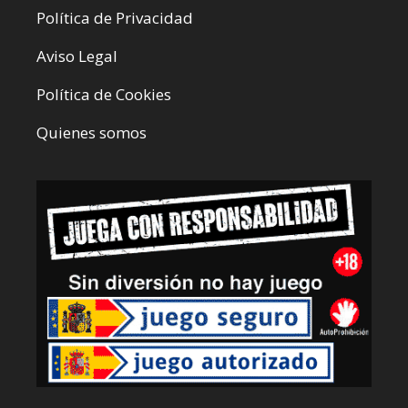
Política de Privacidad
Aviso Legal
Política de Cookies
Quienes somos