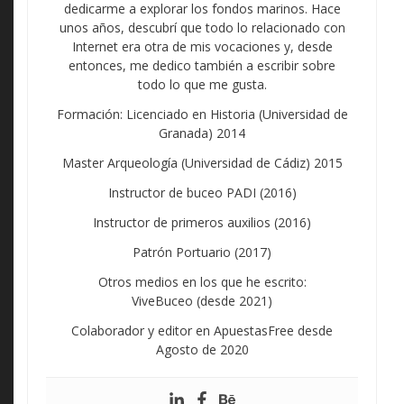
dedicarme a explorar los fondos marinos. Hace
unos años, descubrí que todo lo relacionado con
Internet era otra de mis vocaciones y, desde
entonces, me dedico también a escribir sobre
todo lo que me gusta.
Formación: Licenciado en Historia (Universidad de
Granada) 2014
Master Arqueología (Universidad de Cádiz) 2015
Instructor de buceo PADI (2016)
Instructor de primeros auxilios (2016)
Patrón Portuario (2017)
Otros medios en los que he escrito:
ViveBuceo (desde 2021)
Colaborador y editor en ApuestasFree desde
Agosto de 2020