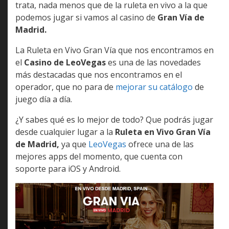
trata, nada menos que de la ruleta en vivo a la que
podemos jugar si vamos al casino de
Gran Vía de
Madrid.
La Ruleta en Vivo Gran Vía que nos encontramos en
el
Casino de LeoVegas
es una de las novedades
más destacadas que nos encontramos en el
operador, que no para de
mejorar su catálogo
de
juego día a día.
¿Y sabes qué es lo mejor de todo? Que podrás jugar
desde cualquier lugar a la
Ruleta en Vivo Gran Vía
de Madrid,
ya que
LeoVegas
ofrece una de las
mejores apps del momento, que cuenta con
soporte para iOS y Android.