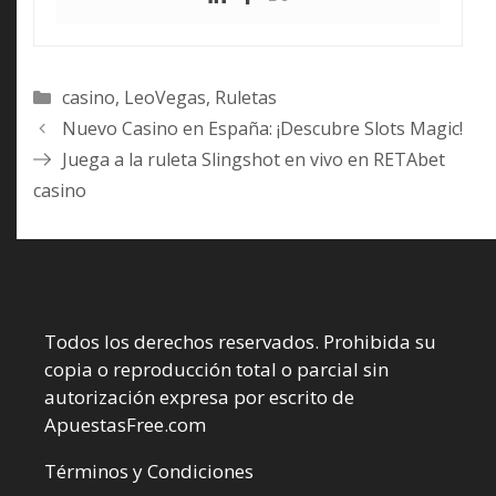
Categorías
casino
,
LeoVegas
,
Ruletas
Nuevo Casino en España: ¡Descubre Slots Magic!
Juega a la ruleta Slingshot en vivo en RETAbet
casino
Todos los derechos reservados. Prohibida su
copia o reproducción total o parcial sin
autorización expresa por escrito de
ApuestasFree.com
Términos y Condiciones