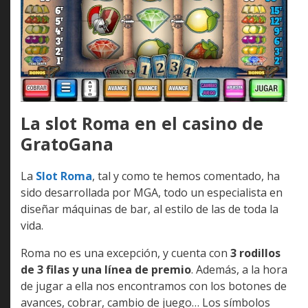
La slot Roma en el casino de
GratoGana
La
Slot Roma
, tal y como te hemos comentado, ha
sido desarrollada por MGA, todo un especialista en
diseñar máquinas de bar, al estilo de las de toda la
vida.
Roma no es una excepción, y cuenta con
3 rodillos
de 3 filas y una línea de premio
. Además, a la hora
de jugar a ella nos encontramos con los botones de
avances, cobrar, cambio de juego… Los símbolos