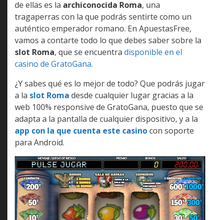
de ellas es la
archiconocida Roma
, una
tragaperras con la que podrás sentirte como un
auténtico emperador romano. En ApuestasFree,
vamos a contarte todo lo que debes saber sobre la
slot Roma
, que se encuentra
disponible en el
casino de GratoGana.
¿Y sabes qué es lo mejor de todo? Que podrás jugar
a la
slot Roma
desde cualquier lugar gracias a la
web 100% responsive de GratoGana, puesto que se
adapta a la pantalla de cualquier dispositivo, y a la
app con la que cuenta este casino
con soporte
para Android.