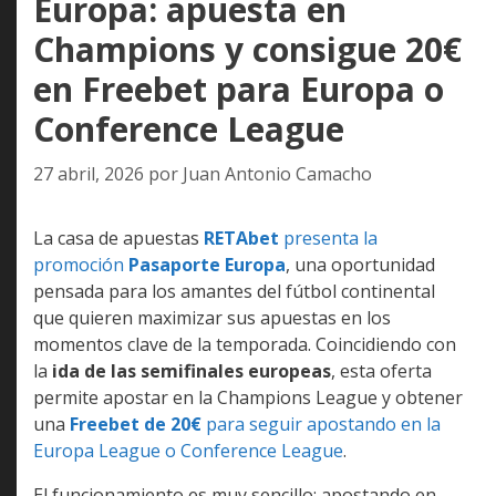
Europa: apuesta en
Champions y consigue 20€
en Freebet para Europa o
Conference League
27 abril, 2026
por
Juan Antonio Camacho
La casa de apuestas
RETAbet
presenta la
promoción
Pasaporte Europa
, una oportunidad
pensada para los amantes del fútbol continental
que quieren maximizar sus apuestas en los
momentos clave de la temporada. Coincidiendo con
la
ida de las semifinales europeas
, esta oferta
permite apostar en la Champions League y obtener
una
Freebet de 20€
para seguir apostando en la
Europa League o Conference League
.
El funcionamiento es muy sencillo: apostando en