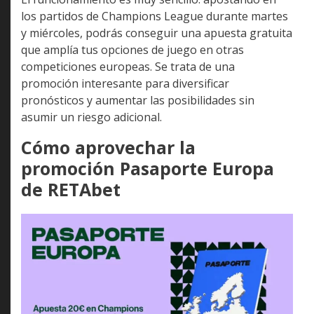
los partidos de Champions League durante martes
y miércoles, podrás conseguir una apuesta gratuita
que amplía tus opciones de juego en otras
competiciones europeas. Se trata de una
promoción interesante para diversificar
pronósticos y aumentar las posibilidades sin
asumir un riesgo adicional.
Cómo aprovechar la
promoción Pasaporte Europa
de RETAbet