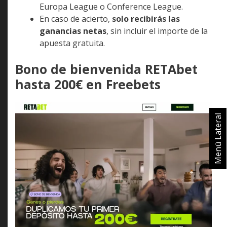
Europa League o Conference League.
En caso de acierto,
solo recibirás las
ganancias netas
, sin incluir el importe de la
apuesta gratuita.
Bono de bienvenida RETAbet
hasta 200€ en Freebets
Menú Lateral