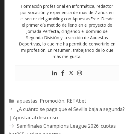
Formación profesional en informática, redactor
por vocación y experiencia de más de 7 años en
el sector del gambling con ApuestasFree. Desde
el primer día metido de lleno en el proyecto de
Jornada Perfecta, dirigiendo el dominio de
Segunda División y la sección de Apuestas
Deportivas, lo que me ha permitido convertirlo en
mi profesión. En resumen, trabajando de lo que
más me gusta.
Categorías
apuestas
,
Promoción
,
RETAbet
¿A cuánto se paga que el Sevilla baja a segunda?
| Apostar al descenso
Semifinales Champions League 2026: cuotas