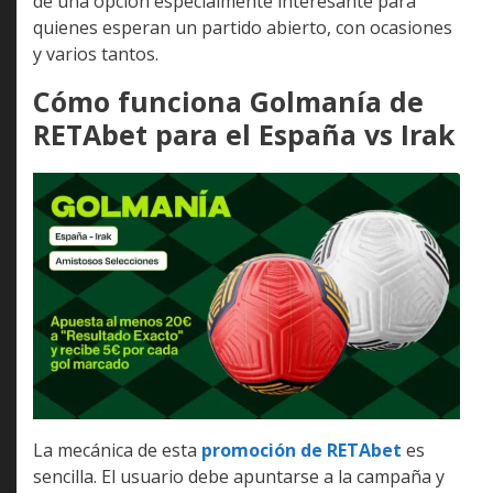
de una opción especialmente interesante para
quienes esperan un partido abierto, con ocasiones
y varios tantos.
Cómo funciona Golmanía de
RETAbet para el España vs Irak
La mecánica de esta
promoción de RETAbet
es
sencilla. El usuario debe apuntarse a la campaña y