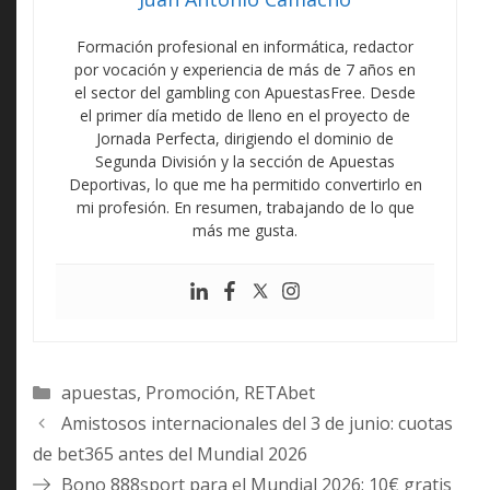
Formación profesional en informática, redactor
por vocación y experiencia de más de 7 años en
el sector del gambling con ApuestasFree. Desde
el primer día metido de lleno en el proyecto de
Jornada Perfecta, dirigiendo el dominio de
Segunda División y la sección de Apuestas
Deportivas, lo que me ha permitido convertirlo en
mi profesión. En resumen, trabajando de lo que
más me gusta.
Categorías
apuestas
,
Promoción
,
RETAbet
Amistosos internacionales del 3 de junio: cuotas
de bet365 antes del Mundial 2026
Bono 888sport para el Mundial 2026: 10€ gratis