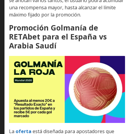
se anotan varios tantos, el usuario podrá acumular
una recompensa mayor, hasta alcanzar el límite
máximo fijado por la promoción.
Promoción Golmanía de
RETAbet para el España vs
Arabia Saudí
La
oferta
está diseñada para apostadores que