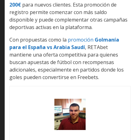
200€
para nuevos clientes. Esta promoción de
registro permite comenzar con más saldo
disponible y puede complementar otras campañas
deportivas activas en la plataforma.
Con propuestas como la
promoción
Golmanía
para el España vs Arabia Saudí
, RETAbet
mantiene una oferta competitiva para quienes
buscan apuestas de fútbol con recompensas
adicionales, especialmente en partidos donde los
goles pueden convertirse en Freebets.