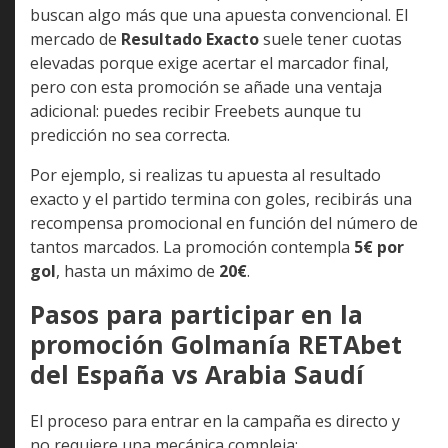
buscan algo más que una apuesta convencional. El
mercado de
Resultado Exacto
suele tener cuotas
elevadas porque exige acertar el marcador final,
pero con esta promoción se añade una ventaja
adicional: puedes recibir Freebets aunque tu
predicción no sea correcta.
Por ejemplo, si realizas tu apuesta al resultado
exacto y el partido termina con goles, recibirás una
recompensa promocional en función del número de
tantos marcados. La promoción contempla
5€ por
gol
, hasta un máximo de
20€
.
Pasos para participar en la
promoción Golmanía RETAbet
del España vs Arabia Saudí
El proceso para entrar en la campaña es directo y
no requiere una mecánica compleja: