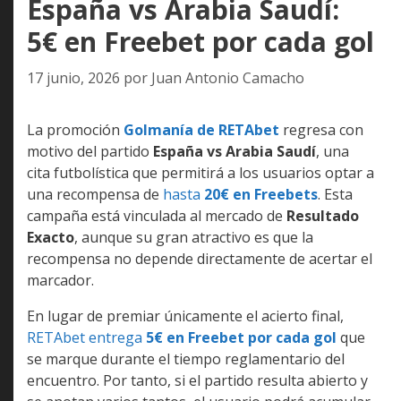
España vs Arabia Saudí:
5€ en Freebet por cada gol
17 junio, 2026
por
Juan Antonio Camacho
La promoción
Golmanía de RETAbet
regresa con
motivo del partido
España vs Arabia Saudí
, una
cita futbolística que permitirá a los usuarios optar a
una recompensa de
hasta
20€ en Freebets
. Esta
campaña está vinculada al mercado de
Resultado
Exacto
, aunque su gran atractivo es que la
recompensa no depende directamente de acertar el
marcador.
En lugar de premiar únicamente el acierto final,
RETAbet entrega
5€ en Freebet por cada gol
que
se marque durante el tiempo reglamentario del
encuentro. Por tanto, si el partido resulta abierto y