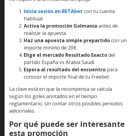
Inicia sesión en RETAbet
con tu cuenta
habitual.
Activa la promoción Golmanía
antes de
realizar la apuesta.
Haz una apuesta simple prepartido
con un
importe mínimo de 20€.
Elige el mercado Resultado Exacto
del
partido España vs Arabia Saudí.
Espera al resultado del encuentro
para
conocer el importe final de tu Freebet.
La clave está en que la recompensa se calcula
según los goles anotados en el tiempo
reglamentario, sin contar otros posibles periodos
adicionales.
Por qué puede ser interesante
esta promoción