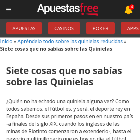
Saltar
4
Menú
al
contenido
APUESTAS
CASINOS
POKER
APPS
Inicio
»
Apréndelo todo sobre las quinielas reducidas
»
Siete cosas que no sabías sobre las Quinielas
Siete cosas que no sabías
sobre las Quinielas
¿Quién no ha echado una quiniela alguna vez? Como
todos sabemos, el fútbol es, y será, el deporte rey en
España. Desde sus primeros pasos en en nuestro país
-a finales del siglo XIX, cuando los ingleses de las
minas de Riotinto comenzaron a extenderlo-, hasta el
negocio multimillonario que es hoy en día, el fútbol