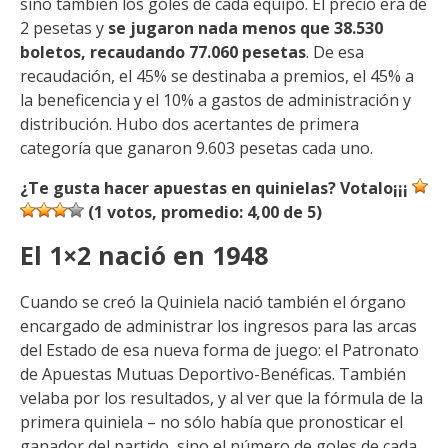
sino también los goles de cada equipo. El precio era de
2 pesetas y
se jugaron nada menos que 38.530
boletos, recaudando 77.060 pesetas
. De esa
recaudación, el 45% se destinaba a premios, el 45% a
la beneficencia y el 10% a gastos de administración y
distribución. Hubo dos acertantes de primera
categoría que ganaron 9.603 pesetas cada uno.
¿Te gusta hacer apuestas en quinielas? Votalo¡¡¡
(
1
votos, promedio:
4,00
de 5)
El 1×2 nació en 1948
Cuando se creó la Quiniela nació también el órgano
encargado de administrar los ingresos para las arcas
del Estado de esa nueva forma de juego: el Patronato
de Apuestas Mutuas Deportivo-Benéficas. También
velaba por los resultados, y al ver que la fórmula de la
primera quiniela – no sólo había que pronosticar el
ganador del partido, sino el número de goles de cada