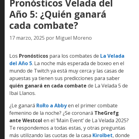
Pronósticos Velada del
Año 5: ¿Quién ganará
cada combate?
17 marzo, 2025
por
Miguel Moreno
Los
Pronósticos
para los combates de
La Velada
del Año 5
. La noche más esperada de boxeo en el
mundo de Twitch ya está muy cerca y las casas de
apuestas ya tienen sus predicciones para saber
quién ganará en cada combate
de La Velada 5 de
Ibai Llanos.
¿Le ganará
RoRo a Abby
en el primer combate
femenino de la noche? ¿Se coronará
TheGrefg
ante Westcol
en el ‘Main Event’ de La Velada 2025?
Te respondemos a todas estas, y otras preguntas
más utilizando las cuotas de la casa
Kirolbet
, donde