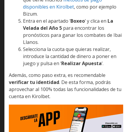
disponibles en Kirolbet
, como por ejemplo
Bizum.
Entra en el apartado ‘
Boxeo
‘ y clica en
La
Velada del Año 5
para encontrar los
pronósticos para ganar los combates de Ibai
Llanos.
Selecciona la cuota que quieras realizar,
introduce la cantidad de dinero a poner en
juego y pulsa en ‘
Realizar Apuesta
‘.
Además, como paso extra, es recomendable
verificar tu identidad
. De esta forma, podrás
aprovechar al 100% todas las funcionalidades de tu
cuenta en Kirolbet.