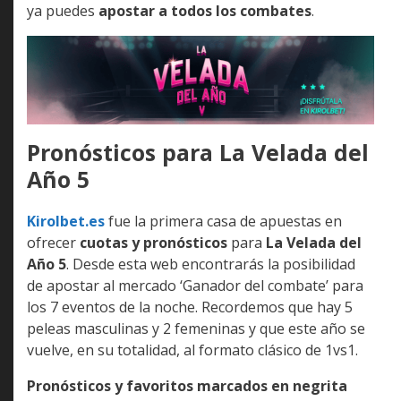
ya puedes
apostar a todos los combates
.
Pronósticos para La Velada del
Año 5
Kirolbet.es
fue la primera casa de apuestas en
ofrecer
cuotas y pronósticos
para
La Velada del
Año 5
. Desde esta web encontrarás la posibilidad
de apostar al mercado ‘Ganador del combate’ para
los 7 eventos de la noche. Recordemos que hay 5
peleas masculinas y 2 femeninas y que este año se
vuelve, en su totalidad, al formato clásico de 1vs1.
Pronósticos y favoritos marcados en negrita