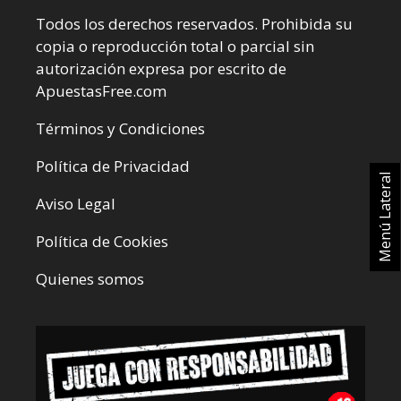
Todos los derechos reservados. Prohibida su
copia o reproducción total o parcial sin
autorización expresa por escrito de
ApuestasFree.com
Términos y Condiciones
Política de Privacidad
Menú Lateral
Aviso Legal
Política de Cookies
Quienes somos