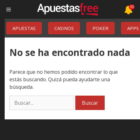
Saltar
00
Menú
al
contenido
APUESTAS
CASINOS
POKER
APPS
No se ha encontrado nada
Parece que no hemos podido encontrar lo que
estás buscando. Quizá pueda ayudarte una
búsqueda.
Buscar: