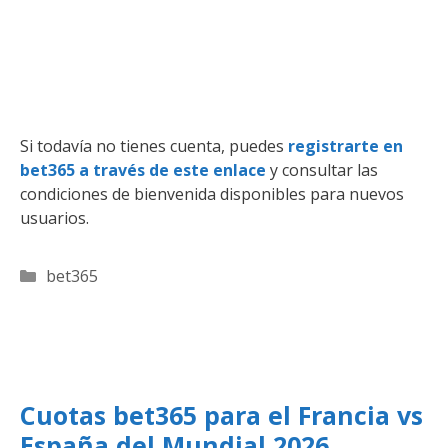
Si todavía no tienes cuenta, puedes
registrarte en
bet365 a través de este enlace
y consultar las
condiciones de bienvenida disponibles para nuevos
usuarios.
Categorías
bet365
Cuotas bet365 para el Francia vs
España del Mundial 2026