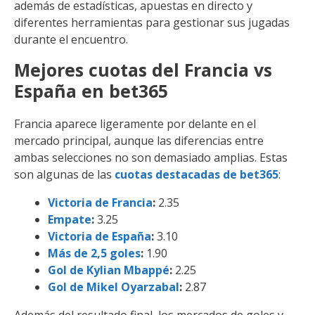
además de estadísticas, apuestas en directo y
diferentes herramientas para gestionar sus jugadas
durante el encuentro.
Mejores cuotas del Francia vs
España en bet365
Francia aparece ligeramente por delante en el
mercado principal, aunque las diferencias entre
ambas selecciones no son demasiado amplias. Estas
son algunas de las
cuotas destacadas de bet365
:
Victoria de Francia
:
2.35
Empate
:
3.25
Victoria de España
:
3.10
Más de 2,5 goles
:
1.90
Gol de Kylian Mbappé
:
2.25
Gol de Mikel Oyarzabal
:
2.87
Además del resultado final, los mercados de goles y