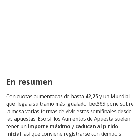
En resumen
Con cuotas aumentadas de hasta
42,25
y un Mundial
que llega a su tramo más igualado, bet365 pone sobre
la mesa varias formas de vivir estas semifinales desde
las apuestas. Eso sí, los Aumentos de Apuesta suelen
tener un
importe máximo
y
caducan al pitido
inicial
, así que conviene registrarse con tiempo si