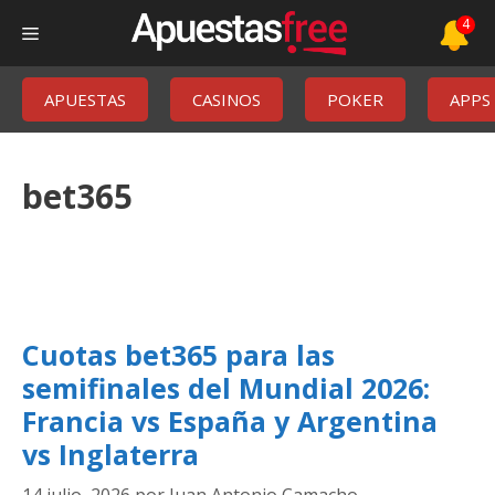
Saltar
4
Menú
al
contenido
APUESTAS
CASINOS
POKER
APPS
bet365
Cuotas bet365 para las
semifinales del Mundial 2026:
Francia vs España y Argentina
vs Inglaterra