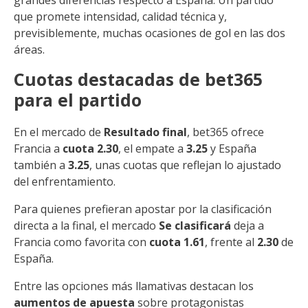
que promete intensidad, calidad técnica y,
previsiblemente, muchas ocasiones de gol en las dos
áreas.
Cuotas destacadas de bet365
para el partido
En el mercado de
Resultado final
, bet365 ofrece
Francia a
cuota 2.30
, el empate a
3.25
y España
también a
3.25
, unas cuotas que reflejan lo ajustado
del enfrentamiento.
Para quienes prefieran apostar por la clasificación
directa a la final, el mercado
Se clasificará
deja a
Francia como favorita con
cuota 1.61
, frente al
2.30
de
España.
Entre las opciones más llamativas destacan los
aumentos de apuesta
sobre protagonistas