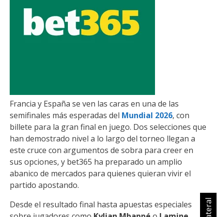
Francia y España se ven las caras en una de las
semifinales más esperadas del
Mundial 2026
, con
billete para la gran final en juego. Dos selecciones que
han demostrado nivel a lo largo del torneo llegan a
este cruce con argumentos de sobra para creer en
sus opciones, y bet365 ha preparado un amplio
abanico de mercados para quienes quieran vivir el
partido apostando.
Desde el resultado final hasta apuestas especiales
sobre jugadores como
Kylian Mbappé
o
Lamine