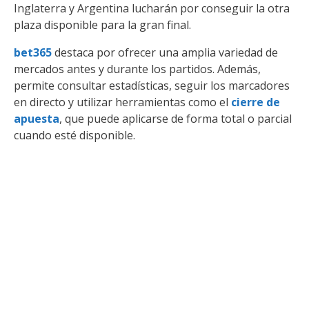
Inglaterra y Argentina lucharán por conseguir la otra
plaza disponible para la gran final.
bet365
destaca por ofrecer una amplia variedad de
mercados antes y durante los partidos. Además,
permite consultar estadísticas, seguir los marcadores
en directo y utilizar herramientas como el
cierre de
apuesta
, que puede aplicarse de forma total o parcial
cuando esté disponible.