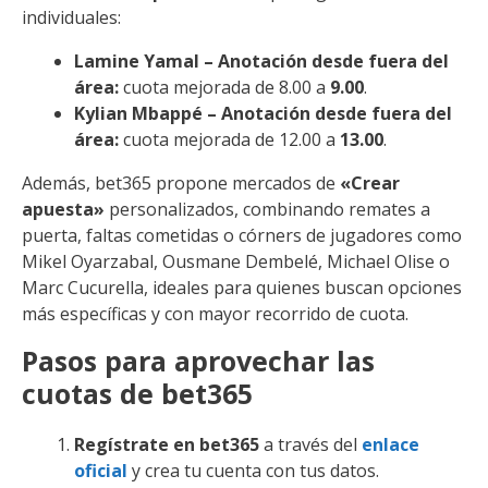
individuales:
Lamine Yamal – Anotación desde fuera del
área:
cuota mejorada de 8.00 a
9.00
.
Kylian Mbappé – Anotación desde fuera del
área:
cuota mejorada de 12.00 a
13.00
.
Además, bet365 propone mercados de
«Crear
apuesta»
personalizados, combinando remates a
puerta, faltas cometidas o córners de jugadores como
Mikel Oyarzabal, Ousmane Dembelé, Michael Olise o
Marc Cucurella, ideales para quienes buscan opciones
más específicas y con mayor recorrido de cuota.
Pasos para aprovechar las
cuotas de bet365
Regístrate en bet365
a través del
enlace
oficial
y crea tu cuenta con tus datos.