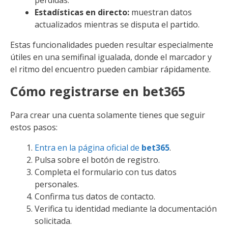
Estadísticas en directo:
muestran datos
actualizados mientras se disputa el partido.
Estas funcionalidades pueden resultar especialmente
útiles en una semifinal igualada, donde el marcador y
el ritmo del encuentro pueden cambiar rápidamente.
Cómo registrarse en bet365
Para crear una cuenta solamente tienes que seguir
estos pasos:
Entra en la página oficial de
bet365
.
Pulsa sobre el botón de registro.
Completa el formulario con tus datos
personales.
Confirma tus datos de contacto.
Verifica tu identidad mediante la documentación
solicitada.