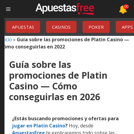
4
APUESTAS
CASINOS
POKER
APPS
Inicio
»
Guía sobre las promociones de Platin Casino —
Cómo conseguirlas en 2022
Guía sobre las
promociones de Platin
Casino — Cómo
conseguirlas en 2026
¿Estás buscando promociones y ofertas para
jugar en Platin Casino
?
Hoy, desde
ApuestasFree
te explicaremos todo sobre las