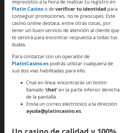
imprevistos a la hora de realizar tu registro en
Platin Casino
o de
verificar tu identidad
para
conseguir promociones, no te preocupes. Este
casino online destaca, entre otras cosas, por
tener un buen servicio de atención al cliente que
te servirá para encontrar respuesta a todas tus
dudas.
Para contactar con un operador de
PlatinCasino.es
podrás utilizar cualquiera de
sus dos vías habilitadas para ello:
Chat en línea: encontrarás un botón
llamado
‘chat’
en la parte inferior derecha
de la pantalla.
Envía un correo electrónico a la dirección
ayuda@platincasino.es
.
Un casino de calidad y 100%