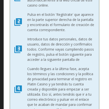
automáticamente a la web oficial de este
casino online.
Pulsa en el botón 'Regístrate' que aparece
en la parte superior derecha de la pantalla
y encontrarás el formulario de creación de
cuenta correspondiente.
Introduce tus datos personales, datos de
usuario, datos de dirección y confírmalos
todos. Conforme vayas cumpliendo pasos
de registro, pulsa el botón siguiente para
acceder a la siguiente pantalla de
Cuando llegues a la última fase, acepta
los términos y las condiciones y la política
de privacidad para terminar el registro en
Platin Casino y ya tendrás tu cuenta
creada y disponible para empezar a ser
utilizada. Eso sí, antes tendrás que ir a tu
correo electrónico y pulsar en el enlace
que te acaban de mandar para confirmar