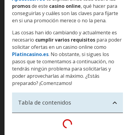
promos
de este
casino online
, qué hacer para
conseguirlas y cuáles son las claves para fijarte
en si una promoción merece o no la pena.
Las cosas han ido cambiando y actualmente es
necesario
cumplir varios requisitos
para poder
solicitar ofertas en un casino online como
Platincasino.es
. No obstante, si sigues los
pasos que te comentamos a continuación, no
tendrás ningún problema para solicitarlas y
poder aprovecharlas al máximo. ¿Estás
preparado? ¡Comenzamos!
Tabla de contenidos