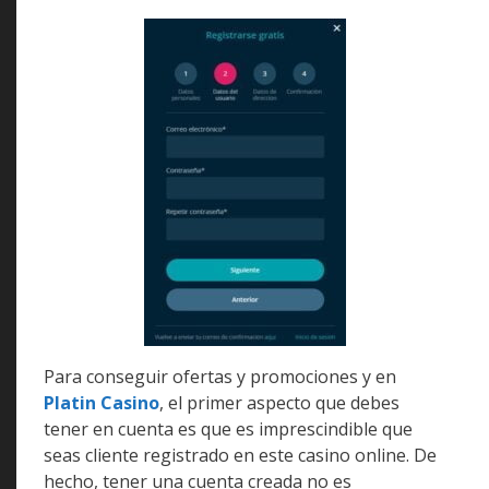
Para conseguir ofertas y promociones y en
Platin Casino
, el primer aspecto que debes
tener en cuenta es que es imprescindible que
seas cliente registrado en este casino online. De
hecho, tener una cuenta creada no es