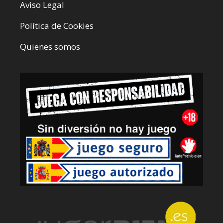
Aviso Legal
Política de Cookies
Quienes somos