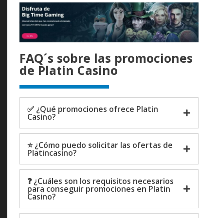
FAQ´s sobre las promociones
de Platin Casino
✅ ¿Qué promociones ofrece Platin
Casino?
⭐ ¿Cómo puedo solicitar las ofertas de
Platincasino?
❓ ¿Cuáles son los requisitos necesarios
para conseguir promociones en Platin
Casino?