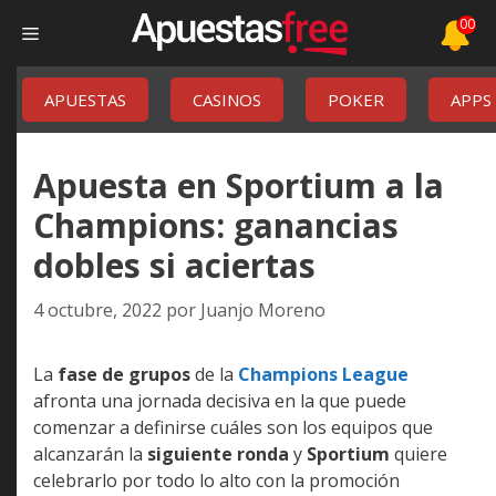
Saltar
00
Menú
al
contenido
APUESTAS
CASINOS
POKER
APPS
Apuesta en Sportium a la
Champions: ganancias
dobles si aciertas
4 octubre, 2022
por
Juanjo Moreno
La
fase de grupos
de la
Champions League
afronta una jornada decisiva en la que puede
comenzar a definirse cuáles son los equipos que
alcanzarán la
siguiente ronda
y
Sportium
quiere
celebrarlo por todo lo alto con la promoción