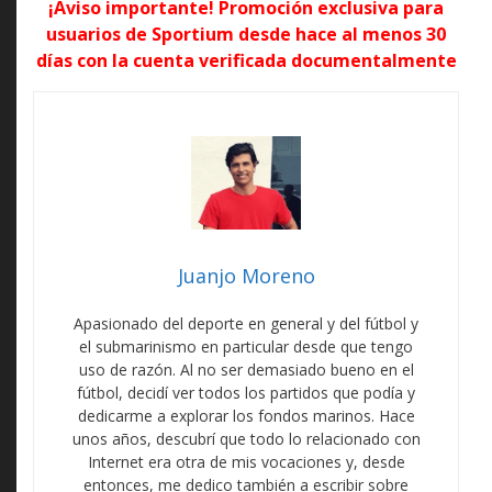
¡Aviso importante! Promoción exclusiva para
usuarios de Sportium desde hace al menos 30
días con la cuenta verificada documentalmente
Juanjo Moreno
Apasionado del deporte en general y del fútbol y
el submarinismo en particular desde que tengo
uso de razón. Al no ser demasiado bueno en el
fútbol, decidí ver todos los partidos que podía y
dedicarme a explorar los fondos marinos. Hace
unos años, descubrí que todo lo relacionado con
Internet era otra de mis vocaciones y, desde
entonces, me dedico también a escribir sobre